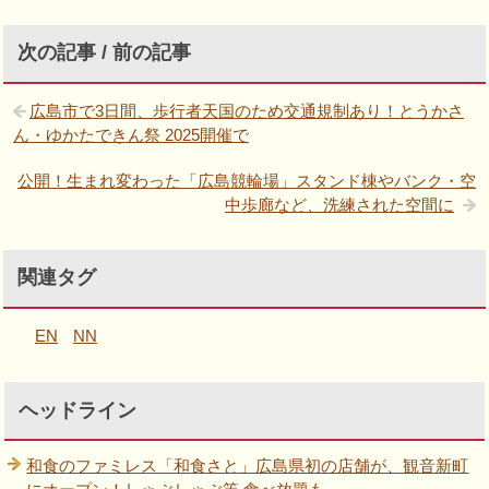
次の記事 / 前の記事
広島市で3日間、歩行者天国のため交通規制あり！とうかさ
ん・ゆかたできん祭 2025開催で
公開！生まれ変わった「広島競輪場」スタンド棟やバンク・空
中歩廊など、洗練された空間に
関連タグ
EN
NN
ヘッドライン
和食のファミレス「和食さと」広島県初の店舗が、観音新町