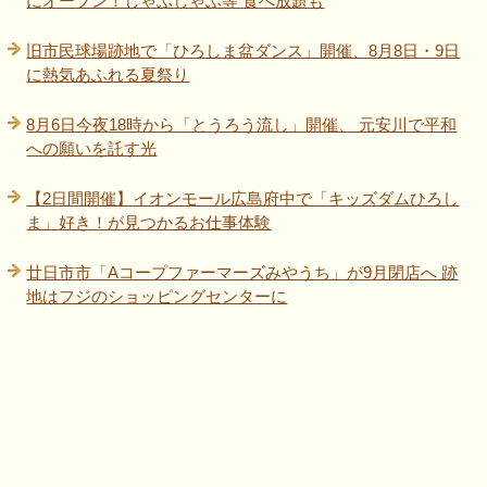
にオープン！しゃぶしゃぶ等 食べ放題も
旧市民球場跡地で「ひろしま盆ダンス」開催、8月8日・9日
に熱気あふれる夏祭り
8月6日今夜18時から「とうろう流し」開催、 元安川で平和
への願いを託す光
【2日間開催】イオンモール広島府中で「キッズダムひろし
ま」好き！が見つかるお仕事体験
廿日市市「Aコープファーマーズみやうち」が9月閉店へ 跡
地はフジのショッピングセンターに