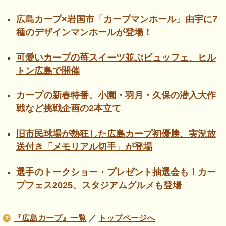
広島カープ×岩国市「カープマンホール」由宇に7
種のデザインマンホールが登場！
可愛いカープの苺スイーツ並ぶビュッフェ、ヒル
トン広島で開催
カープの新春特番、小園・羽月・久保の潜入大作
戦など挑戦企画の2本立て
旧市民球場が熱狂した広島カープ初優勝、実況放
送付き「メモリアル切手」が登場
選手のトークショー・プレゼント抽選会も！カー
プフェス2025、スタジアムグルメも登場
『広島カープ』一覧
／
トップページへ