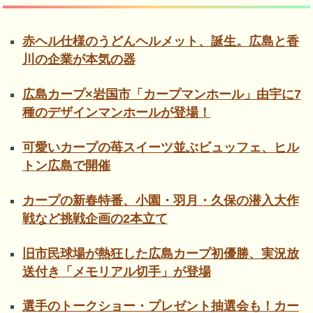
赤ヘル仕様のうどんヘルメット、誕生。広島と香
川の企業が本気の器
広島カープ×岩国市「カープマンホール」由宇に7
種のデザインマンホールが登場！
可愛いカープの苺スイーツ並ぶビュッフェ、ヒル
トン広島で開催
カープの新春特番、小園・羽月・久保の潜入大作
戦など挑戦企画の2本立て
旧市民球場が熱狂した広島カープ初優勝、実況放
送付き「メモリアル切手」が登場
選手のトークショー・プレゼント抽選会も！カー