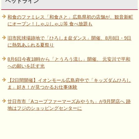
ヘッドライン
和食のファミレス「和食さと」広島県初の店舗が、観音新町
にオープン！しゃぶしゃぶ等 食べ放題も
旧市民球場跡地で「ひろしま盆ダンス」開催、8月8日・9日
に熱気あふれる夏祭り
8月6日今夜18時から「とうろう流し」開催、 元安川で平和
への願いを託す光
【2日間開催】イオンモール広島府中で「キッズダムひろし
ま」好き！が見つかるお仕事体験
廿日市市「Aコープファーマーズみやうち」が9月閉店へ 跡
地はフジのショッピングセンターに