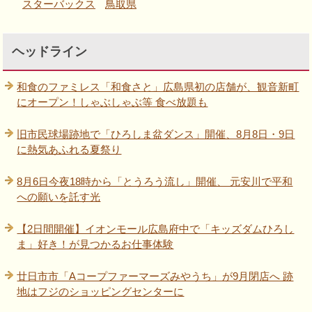
スターバックス
鳥取県
ヘッドライン
和食のファミレス「和食さと」広島県初の店舗が、観音新町
にオープン！しゃぶしゃぶ等 食べ放題も
旧市民球場跡地で「ひろしま盆ダンス」開催、8月8日・9日
に熱気あふれる夏祭り
8月6日今夜18時から「とうろう流し」開催、 元安川で平和
への願いを託す光
【2日間開催】イオンモール広島府中で「キッズダムひろし
ま」好き！が見つかるお仕事体験
廿日市市「Aコープファーマーズみやうち」が9月閉店へ 跡
地はフジのショッピングセンターに