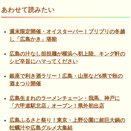
あわせて読みたい
週末限定開催・オイスターバー！プリプリの冬越
し「広島かき」堪能
広島の汁なし担担麺が横浜へ初上陸、キング軒の
シビ辛旨にハマってください
銀座で利き酒ラリー！広島・山形など6県で秋の
酒まつり開催
広島生まれのラーメンチェーン・我馬、神戸に
「六甲道駅北店」オープン！県外初出店
広島ふるさと祭り！東京・上野公園に超巨大鍋の
牡蠣汁や広島グルメ大集結