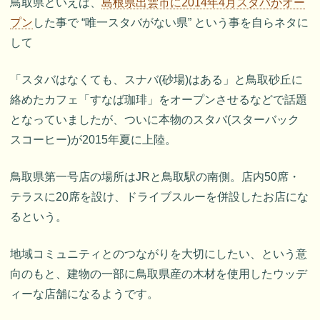
鳥取県といえば、
島根県出雲市に2014年4月スタバがオー
プン
した事で “唯一スタバがない県” という事を自らネタに
して
「スタバはなくても、スナバ(砂場)はある」と鳥取砂丘に
絡めたカフェ「すなば珈琲」をオープンさせるなどで話題
となっていましたが、ついに本物のスタバ(スターバック
スコーヒー)が2015年夏に上陸。
鳥取県第一号店の場所はJRと鳥取駅の南側。店内50席・
テラスに20席を設け、ドライブスルーを併設したお店にな
るという。
地域コミュニティとのつながりを大切にしたい、という意
向のもと、建物の一部に鳥取県産の木材を使用したウッデ
ィーな店舗になるようです。