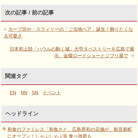
次の記事 / 前の記事
カープ坊や・スラィリーの「ご当地ベア」誕生！飾りたくな
る可愛さ
日本初上陸「ハウルの動く城」大型タペストリーを広島で展
示、金曜ロードショーとジブリ展で
関連タグ
EN
NN
SN
イベント
ヘッドライン
和食のファミレス「和食さと」広島県初の店舗が、観音新町
にオープン！しゃぶしゃぶ等 食べ放題も