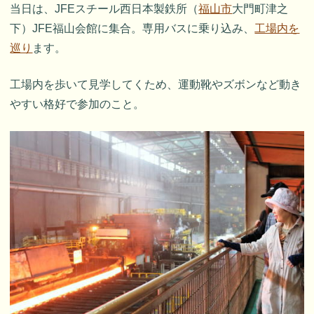
当日は、JFEスチール西日本製鉄所（
福山市
大門町津之
下）JFE福山会館に集合。専用バスに乗り込み、
工場内を
巡り
ます。
工場内を歩いて見学してくため、運動靴やズボンなど動き
やすい格好で参加のこと。