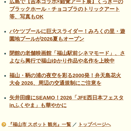
広島で【吉本コラボ×錯覚アート展】くっきーの
ブラックホール・チョコプラのトリックアート
等、写真もOK
バケツプールに巨大スライダー！みろくの里・遊
園地プールが2026夏もオープン
閉館の老舗映画館「福山駅前シネマモード」、さ
よなら興行で福山ゆかり作品や名作を上映中
福山・鞆の浦の夜空を彩る2000発！弁天島花火
大会 2026、周辺の交通規制にご注意を
矢井田瞳にSEAMO！2026「JFE西日本フェスタ
inふくやま」も華やかに
『福山市 スポット 観光』一覧
／
トップページへ