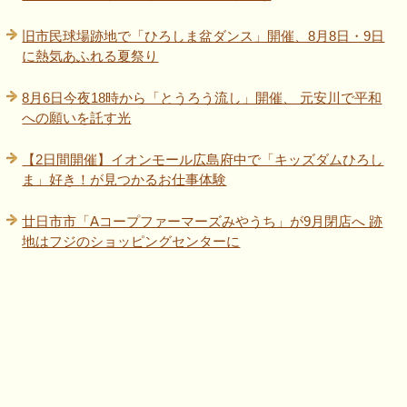
旧市民球場跡地で「ひろしま盆ダンス」開催、8月8日・9日
に熱気あふれる夏祭り
8月6日今夜18時から「とうろう流し」開催、 元安川で平和
への願いを託す光
【2日間開催】イオンモール広島府中で「キッズダムひろし
ま」好き！が見つかるお仕事体験
廿日市市「Aコープファーマーズみやうち」が9月閉店へ 跡
地はフジのショッピングセンターに