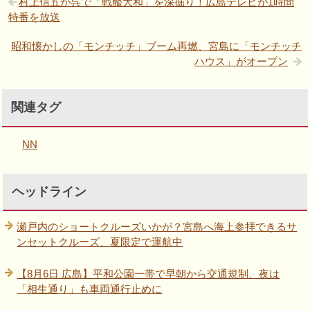
村上信五が呉で「戦艦大和」を深掘り！広島テレビが1時間
特番を放送
昭和懐かしの「モンチッチ」ブーム再燃、宮島に「モンチッチ
ハウス」がオープン
関連タグ
NN
ヘッドライン
瀬戸内のショートクルーズいかが？宮島へ海上参拝できるサ
ンセットクルーズ、夏限定で運航中
【8月6日 広島】平和公園一帯で早朝から交通規制、夜は
「相生通り」も車両通行止めに