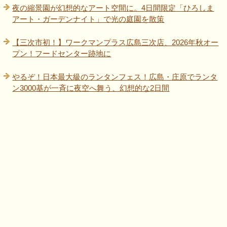
夜の縮景園が幻想的なアート空間に。4日間限定「ひろしま
アート・ガーデンナイト」で光の庭園を散策
【三次市初！】ワークマンプラス広島三次店、2026年秋オー
プン！フードセンター跡地に
やるぞ！日本最大級のランタンフェス！広島・庄原でランタ
ン3000基が一斉に夜空へ舞う、幻想的な2日間