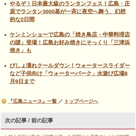
やるぞ！日本最大級のランタンフェス！広島・庄
原でランタン3000基が一斉に夜空へ舞う、幻想
的な2日間
ケンミンショーで広島の「焼き鳥店・中華料理店
の謎」登場！広島お好み焼きにそっくり「三津浜
焼き」も
びしょ濡れクールダウン！ウォータースライダー
など子供向け「ウォーターパーク」水遊び広場8
月9日まで
『広島ニュース』一覧
／
トップページへ
次の記事 / 前の記事