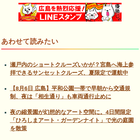
あわせて読みたい
瀬戸内のショートクルーズいかが？宮島へ海上参
拝できるサンセットクルーズ、夏限定で運航中
【8月6日 広島】平和公園一帯で早朝から交通規
制、夜は「相生通り」も車両通行止めに
夜の縮景園が幻想的なアート空間に。4日間限定
「ひろしまアート・ガーデンナイト」で光の庭園
を散策