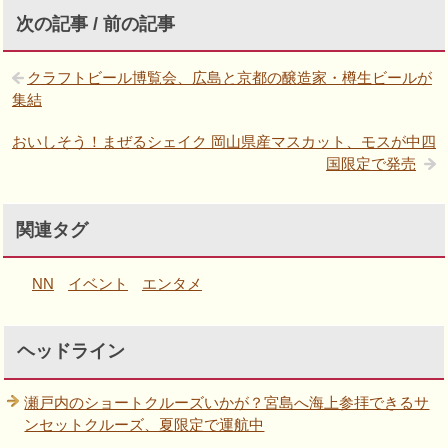
次の記事 / 前の記事
クラフトビール博覧会、広島と京都の醸造家・樽生ビールが
集結
おいしそう！まぜるシェイク 岡山県産マスカット、モスが中四
国限定で発売
関連タグ
NN
イベント
エンタメ
ヘッドライン
瀬戸内のショートクルーズいかが？宮島へ海上参拝できるサ
ンセットクルーズ、夏限定で運航中