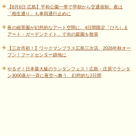
【8月6日 広島】平和公園一帯で早朝から交通規制、夜は
「相生通り」も車両通行止めに
夜の縮景園が幻想的なアート空間に。4日間限定「ひろしま
アート・ガーデンナイト」で光の庭園を散策
【三次市初！】ワークマンプラス広島三次店、2026年秋オー
プン！フードセンター跡地に
やるぞ！日本最大級のランタンフェス！広島・庄原でランタ
ン3000基が一斉に夜空へ舞う、幻想的な2日間