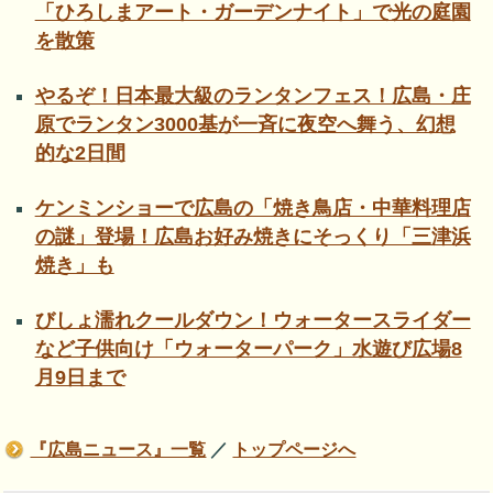
「ひろしまアート・ガーデンナイト」で光の庭園
を散策
やるぞ！日本最大級のランタンフェス！広島・庄
原でランタン3000基が一斉に夜空へ舞う、幻想
的な2日間
ケンミンショーで広島の「焼き鳥店・中華料理店
の謎」登場！広島お好み焼きにそっくり「三津浜
焼き」も
びしょ濡れクールダウン！ウォータースライダー
など子供向け「ウォーターパーク」水遊び広場8
月9日まで
『広島ニュース』一覧
／
トップページへ