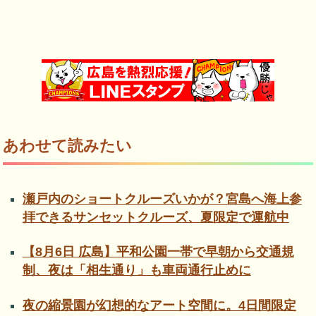
あわせて読みたい
瀬戸内のショートクルーズいかが？宮島へ海上参
拝できるサンセットクルーズ、夏限定で運航中
【8月6日 広島】平和公園一帯で早朝から交通規
制、夜は「相生通り」も車両通行止めに
夜の縮景園が幻想的なアート空間に。4日間限定