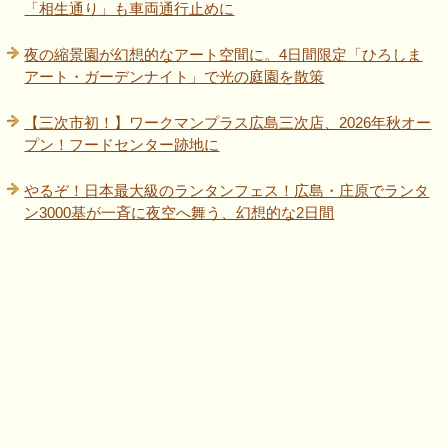
「相生通り」も車両通行止めに
夜の縮景園が幻想的なアート空間に。4日間限定「ひろしま
アート・ガーデンナイト」で光の庭園を散策
【三次市初！】ワークマンプラス広島三次店、2026年秋オー
プン！フードセンター跡地に
やるぞ！日本最大級のランタンフェス！広島・庄原でランタ
ン3000基が一斉に夜空へ舞う、幻想的な2日間