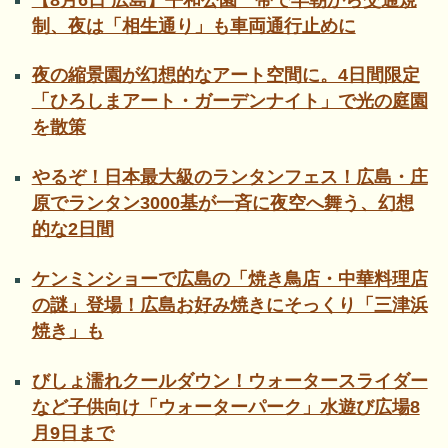
制、夜は「相生通り」も車両通行止めに
夜の縮景園が幻想的なアート空間に。4日間限定
「ひろしまアート・ガーデンナイト」で光の庭園
を散策
やるぞ！日本最大級のランタンフェス！広島・庄
原でランタン3000基が一斉に夜空へ舞う、幻想
的な2日間
ケンミンショーで広島の「焼き鳥店・中華料理店
の謎」登場！広島お好み焼きにそっくり「三津浜
焼き」も
びしょ濡れクールダウン！ウォータースライダー
など子供向け「ウォーターパーク」水遊び広場8
月9日まで