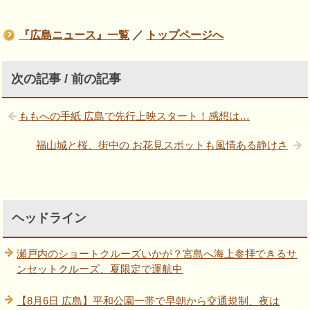
『広島ニュース』一覧
／
トップページへ
次の記事 / 前の記事
ももへの手紙 広島で先行上映スタート！感想は…
福山城と桜、街中の お花見スポットも風情ある静けさ
ヘッドライン
瀬戸内のショートクルーズいかが？宮島へ海上参拝できるサ
ンセットクルーズ、夏限定で運航中
【8月6日 広島】平和公園一帯で早朝から交通規制、夜は