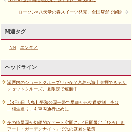
ローソン×八天堂の春スイーツ発売、全国店舗で展開
関連タグ
NN
エンタメ
ヘッドライン
瀬戸内のショートクルーズいかが？宮島へ海上参拝できるサ
ンセットクルーズ、夏限定で運航中
【8月6日 広島】平和公園一帯で早朝から交通規制、夜は
「相生通り」も車両通行止めに
夜の縮景園が幻想的なアート空間に。4日間限定「ひろしま
アート・ガーデンナイト」で光の庭園を散策