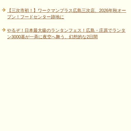
【三次市初！】ワークマンプラス広島三次店、2026年秋オー
プン！フードセンター跡地に
やるぞ！日本最大級のランタンフェス！広島・庄原でランタ
ン3000基が一斉に夜空へ舞う、幻想的な2日間