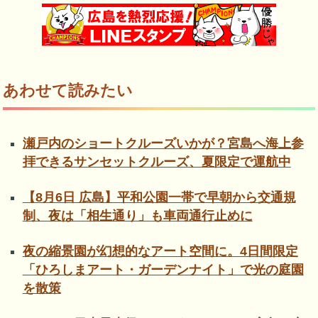
あわせて読みたい
瀬戸内のショートクルーズいかが？宮島へ海上参
拝できるサンセットクルーズ、夏限定で運航中
【8月6日 広島】平和公園一帯で早朝から交通規
制、夜は「相生通り」も車両通行止めに
夜の縮景園が幻想的なアート空間に。4日間限定
「ひろしまアート・ガーデンナイト」で光の庭園
を散策