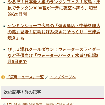
やるぞ！日本最大級のランタンフェス！広島・庄
原でランタン3000基が一斉に夜空へ舞う、幻想
的な2日間
ケンミンショーで広島の「焼き鳥店・中華料理店
の謎」登場！広島お好み焼きにそっくり「三津浜
焼き」も
びしょ濡れクールダウン！ウォータースライダー
など子供向け「ウォーターパーク」水遊び広場8
月9日まで
『広島ニュース』一覧
／
トップページへ
次の記事 / 前の記事
STU48 公演開催地決定、瀬戸内7県本拠地に