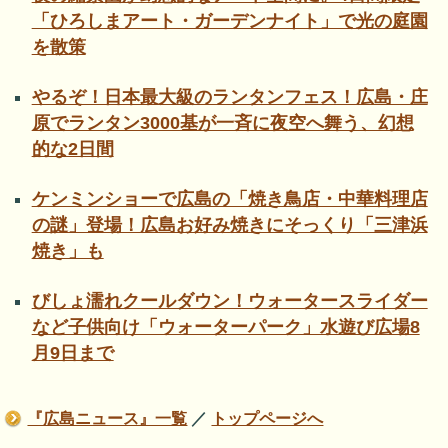
「ひろしまアート・ガーデンナイト」で光の庭園
を散策
やるぞ！日本最大級のランタンフェス！広島・庄
原でランタン3000基が一斉に夜空へ舞う、幻想
的な2日間
ケンミンショーで広島の「焼き鳥店・中華料理店
の謎」登場！広島お好み焼きにそっくり「三津浜
焼き」も
びしょ濡れクールダウン！ウォータースライダー
など子供向け「ウォーターパーク」水遊び広場8
月9日まで
『広島ニュース』一覧
／
トップページへ