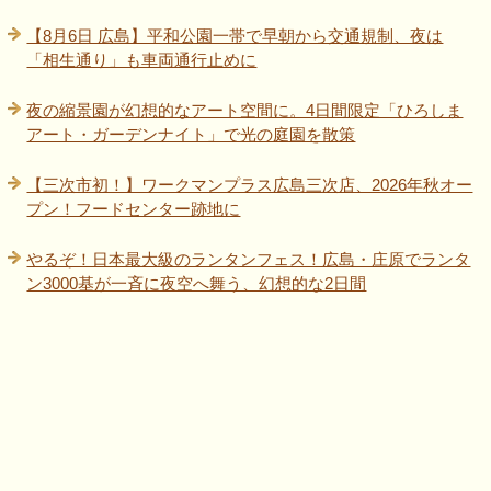
【8月6日 広島】平和公園一帯で早朝から交通規制、夜は
「相生通り」も車両通行止めに
夜の縮景園が幻想的なアート空間に。4日間限定「ひろしま
アート・ガーデンナイト」で光の庭園を散策
【三次市初！】ワークマンプラス広島三次店、2026年秋オー
プン！フードセンター跡地に
やるぞ！日本最大級のランタンフェス！広島・庄原でランタ
ン3000基が一斉に夜空へ舞う、幻想的な2日間