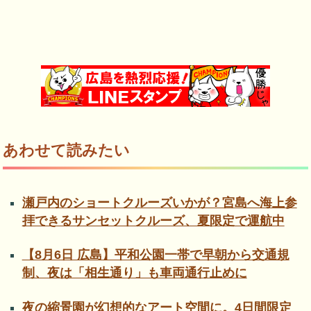
あわせて読みたい
瀬戸内のショートクルーズいかが？宮島へ海上参
拝できるサンセットクルーズ、夏限定で運航中
【8月6日 広島】平和公園一帯で早朝から交通規
制、夜は「相生通り」も車両通行止めに
夜の縮景園が幻想的なアート空間に。4日間限定