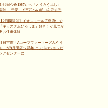
8月6日今夜18時から「とうろう流し」
開催、 元安川で平和への願いを託す光
【2日間開催】イオンモール広島府中で
「キッズダムひろしま」好き！が見つか
るお仕事体験
廿日市市「Aコープファーマーズみやう
ち」が9月閉店へ 跡地はフジのショッピ
ングセンターに