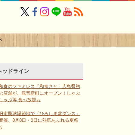
S
ヘッドライン
和食のファミレス「和食さと」広島県初
の店舗が、観音新町にオープン！しゃぶ
しゃぶ等 食べ放題も
旧市民球場跡地で「ひろしま盆ダンス」
開催、8月8日・9日に熱気あふれる夏祭
り