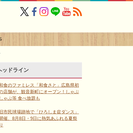
S
ー
ヘッドライン
和食のファミレス「和食さと」広島県初
の店舗が、観音新町にオープン！しゃぶ
しゃぶ等 食べ放題も
旧市民球場跡地で「ひろしま盆ダンス」
開催、8月8日・9日に熱気あふれる夏祭
り