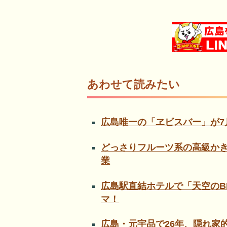
あわせて読みたい
広島唯一の「ヱビスバー」が7
どっさりフルーツ系の高級かき
業
広島駅直結ホテルで「天空のB
マ！
広島・元宇品で26年、隠れ家