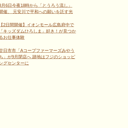
8月6日今夜18時から「とうろう流し」
開催、 元安川で平和への願いを託す光
【2日間開催】イオンモール広島府中で
「キッズダムひろしま」好き！が見つか
るお仕事体験
廿日市市「Aコープファーマーズみやう
ち」が9月閉店へ 跡地はフジのショッピ
ングセンターに