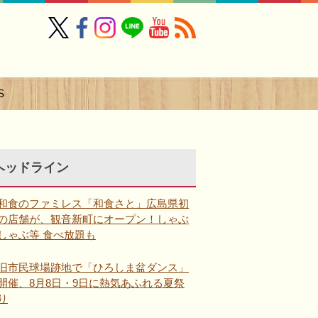
S
ヘッドライン
和食のファミレス「和食さと」広島県初
の店舗が、観音新町にオープン！しゃぶ
しゃぶ等 食べ放題も
旧市民球場跡地で「ひろしま盆ダンス」
開催、8月8日・9日に熱気あふれる夏祭
り