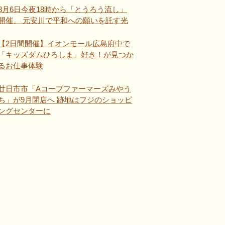
8月6日今夜18時から「とうろう流し」
開催、 元安川で平和への願いを託す光
【2日間開催】イオンモール広島府中で
「キッズダムひろしま」好き！が見つか
るお仕事体験
廿日市市「Aコープファーマーズみやう
ち」が9月閉店へ 跡地はフジのショッピ
ングセンターに