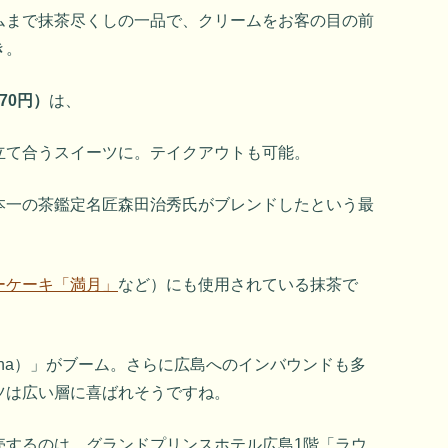
ムまで抹茶尽くしの一品で、クリームをお客の目の前
き。
70円）
は、
立て合うスイーツに。テイクアウトも可能。
本一の茶鑑定名匠森田治秀氏がブレンドしたという最
ーケーキ「満月」
など）にも使用されている抹茶で
cha）」がブーム。さらに広島へのインバウンドも多
ツは広い層に喜ばれそうですね。
売するのは、グランドプリンスホテル広島1階「ラウ