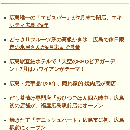
広島唯一の「ヱビスバー」が7月末で閉店、エキ
シティ広島で9年
どっさりフルーツ系の高級かき氷、広島で休日限
定の氷屋さんが9月末まで営業
広島駅直結ホテルで「天空のBBQビアガーデ
ン」7月はハワイアンがテーマ！
広島・元宇品で26年、隠れ家的 焼肉店が閉店
だし茶漬け専門店「おひつごはん四六時中」広島
初の店舗が、福屋広島駅前店にオープン
焼きたて「デニッシュハート」広島市に初、広島
駅前にオープン