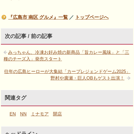
『広島市 南区 グルメ』一覧
／
トップページへ
次の記事 / 前の記事
みっちゃん、冷凍お好み焼の新商品「旨カレー風味」と「三
種のチーズ入」発売スタート
往年の広島ヒーローが大集結「カープレジェンドゲーム2025」
野村や廣瀬・巨人OBもゲスト出演！
関連タグ
EN
NN
ミナモア
開店