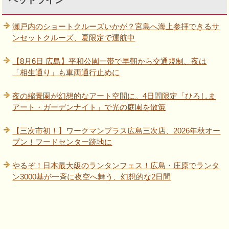
ヘッドライン
瀬戸内のショートクルーズいかが？宮島へ海上参拝できるサ
ンセットクルーズ、夏限定で運航中
【8月6日 広島】平和公園一帯で早朝から交通規制、夜は
「相生通り」も車両通行止めに
夜の縮景園が幻想的なアート空間に。4日間限定「ひろしま
アート・ガーデンナイト」で光の庭園を散策
【三次市初！】ワークマンプラス広島三次店、2026年秋オー
プン！フードセンター跡地に
やるぞ！日本最大級のランタンフェス！広島・庄原でランタ
ン3000基が一斉に夜空へ舞う、幻想的な2日間