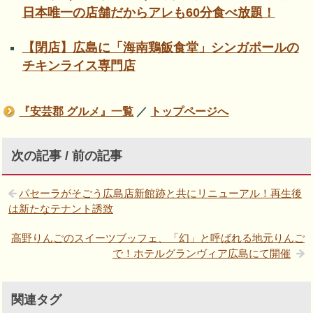
日本唯一の店舗だからアレも60分食べ放題！
【閉店】広島に「海南鶏飯食堂」シンガポールの
チキンライス専門店
『安芸郡 グルメ』一覧
／
トップページへ
次の記事 / 前の記事
パセーラがそごう広島店新館跡と共にリニューアル！再生後
は新たなテナント誘致
高野りんごのスイーツブッフェ、「幻」と呼ばれる地元りんご
で！ホテルグランヴィア広島にて開催
関連タグ