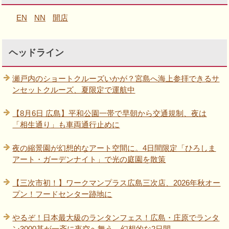
EN
NN
開店
ヘッドライン
瀬戸内のショートクルーズいかが？宮島へ海上参拝できるサ
ンセットクルーズ、夏限定で運航中
【8月6日 広島】平和公園一帯で早朝から交通規制、夜は
「相生通り」も車両通行止めに
夜の縮景園が幻想的なアート空間に。4日間限定「ひろしま
アート・ガーデンナイト」で光の庭園を散策
【三次市初！】ワークマンプラス広島三次店、2026年秋オー
プン！フードセンター跡地に
やるぞ！日本最大級のランタンフェス！広島・庄原でランタ
ン3000基が一斉に夜空へ舞う、幻想的な2日間