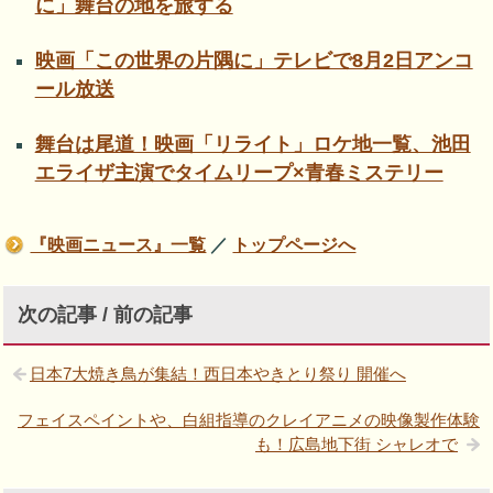
に」舞台の地を旅する
映画「この世界の片隅に」テレビで8月2日アンコ
ール放送
舞台は尾道！映画「リライト」ロケ地一覧、池田
エライザ主演でタイムリープ×青春ミステリー
『映画ニュース』一覧
／
トップページへ
次の記事 / 前の記事
日本7大焼き鳥が集結！西日本やきとり祭り 開催へ
フェイスペイントや、白組指導のクレイアニメの映像製作体験
も！広島地下街 シャレオで