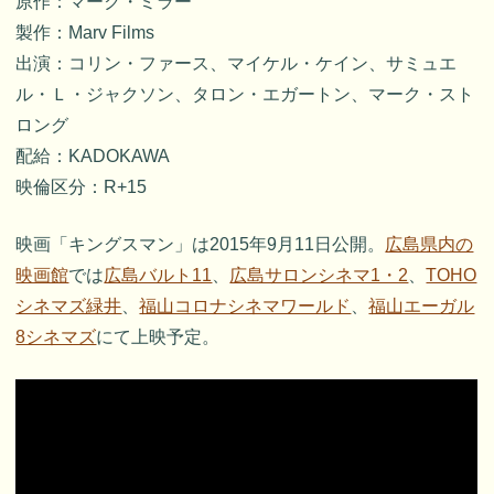
原作：マーク・ミラー
製作：Marv Films
出演：コリン・ファース、マイケル・ケイン、サミュエ
ル・Ｌ・ジャクソン、タロン・エガートン、マーク・スト
ロング
配給：KADOKAWA
映倫区分：R+15
映画「キングスマン」は2015年9月11日公開。
広島県内の
映画館
では
広島バルト11
、
広島サロンシネマ1・2
、
TOHO
シネマズ緑井
、
福山コロナシネマワールド
、
福山エーガル
8シネマズ
にて上映予定。