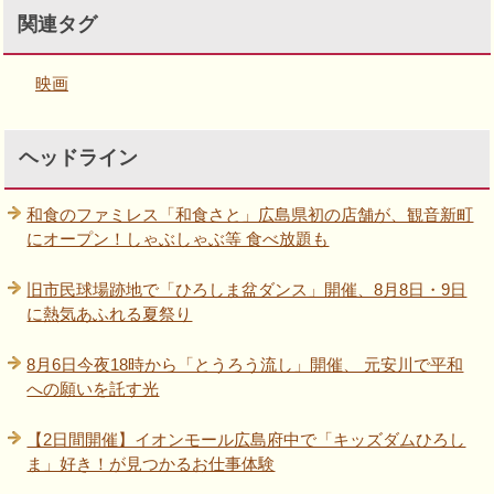
関連タグ
映画
ヘッドライン
和食のファミレス「和食さと」広島県初の店舗が、観音新町
にオープン！しゃぶしゃぶ等 食べ放題も
旧市民球場跡地で「ひろしま盆ダンス」開催、8月8日・9日
に熱気あふれる夏祭り
8月6日今夜18時から「とうろう流し」開催、 元安川で平和
への願いを託す光
【2日間開催】イオンモール広島府中で「キッズダムひろし
ま」好き！が見つかるお仕事体験