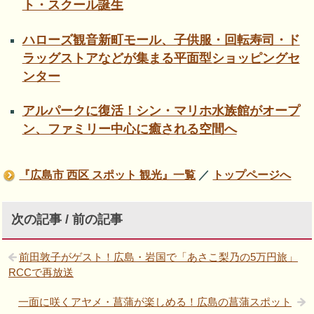
ト・スクール誕生
ハローズ観音新町モール、子供服・回転寿司・ド
ラッグストアなどが集まる平面型ショッピングセ
ンター
アルパークに復活！シン・マリホ水族館がオープ
ン、ファミリー中心に癒される空間へ
『広島市 西区 スポット 観光』一覧
／
トップページへ
次の記事 / 前の記事
前田敦子がゲスト！広島・岩国で「あさこ梨乃の5万円旅」
RCCで再放送
一面に咲くアヤメ・菖蒲が楽しめる！広島の菖蒲スポット