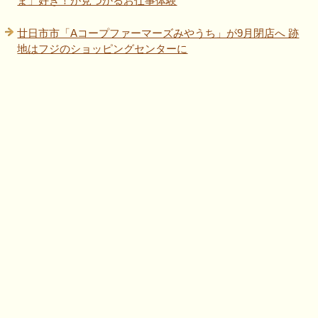
ま」好き！が見つかるお仕事体験
廿日市市「Aコープファーマーズみやうち」が9月閉店へ 跡
地はフジのショッピングセンターに