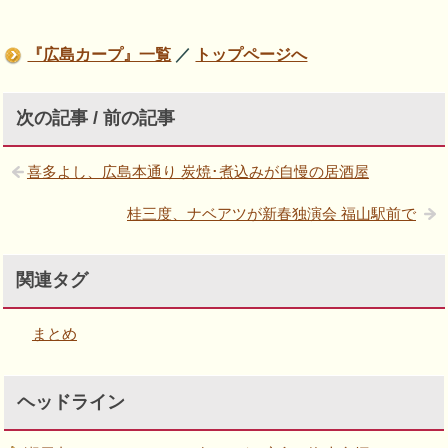
『広島カープ』一覧
／
トップページへ
次の記事 / 前の記事
喜多よし、広島本通り 炭焼･煮込みが自慢の居酒屋
桂三度、ナベアツが新春独演会 福山駅前で
関連タグ
まとめ
ヘッドライン