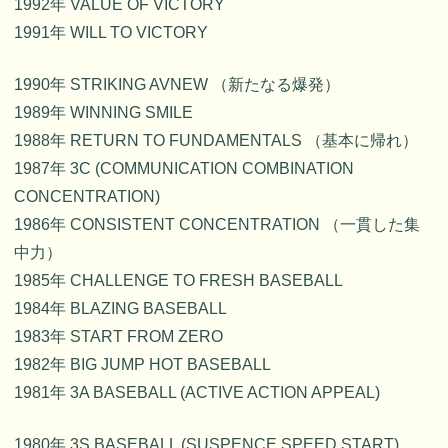
1992年 VALUE OF VICTORY
1991年 WILL TO VICTORY
1990年 STRIKING AVNEW （新たなる爆発）
1989年 WINNING SMILE
1988年 RETURN TO FUNDAMENTALS （基本に帰れ）
1987年 3C (COMMUNICATION COMBINATION
CONCENTRATION)
1986年 CONSISTENT CONCENTRATION （一貫した集
中力）
1985年 CHALLENGE TO FRESH BASEBALL
1984年 BLAZING BASEBALL
1983年 START FROM ZERO
1982年 BIG JUMP HOT BASEBALL
1981年 3A BASEBALL (ACTIVE ACTION APPEAL)
1980年 3S BASEBALL (SUSPENCE SPEED START)