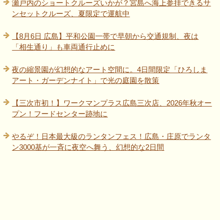
瀬戸内のショートクルーズいかが？宮島へ海上参拝できるサ
ンセットクルーズ、夏限定で運航中
【8月6日 広島】平和公園一帯で早朝から交通規制、夜は
「相生通り」も車両通行止めに
夜の縮景園が幻想的なアート空間に。4日間限定「ひろしま
アート・ガーデンナイト」で光の庭園を散策
【三次市初！】ワークマンプラス広島三次店、2026年秋オー
プン！フードセンター跡地に
やるぞ！日本最大級のランタンフェス！広島・庄原でランタ
ン3000基が一斉に夜空へ舞う、幻想的な2日間