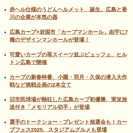
赤ヘル仕様のうどんヘルメット、誕生。広島と香
川の企業が本気の器
広島カープ×岩国市「カープマンホール」由宇に7
種のデザインマンホールが登場！
可愛いカープの苺スイーツ並ぶビュッフェ、ヒル
トン広島で開催
カープの新春特番、小園・羽月・久保の潜入大作
戦など挑戦企画の2本立て
旧市民球場が熱狂した広島カープ初優勝、実況放
送付き「メモリアル切手」が登場
選手のトークショー・プレゼント抽選会も！カー
プフェス2025、スタジアムグルメも登場