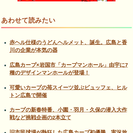
あわせて読みたい
赤ヘル仕様のうどんヘルメット、誕生。広島と香
川の企業が本気の器
広島カープ×岩国市「カープマンホール」由宇に7
種のデザインマンホールが登場！
可愛いカープの苺スイーツ並ぶビュッフェ、ヒル
トン広島で開催
カープの新春特番、小園・羽月・久保の潜入大作
戦など挑戦企画の2本立て
旧市民球場が熱狂した広島カープ初優勝、実況放