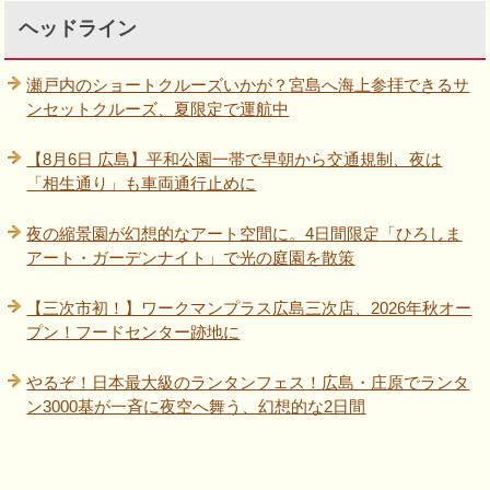
ヘッドライン
瀬戸内のショートクルーズいかが？宮島へ海上参拝できるサ
ンセットクルーズ、夏限定で運航中
【8月6日 広島】平和公園一帯で早朝から交通規制、夜は
「相生通り」も車両通行止めに
夜の縮景園が幻想的なアート空間に。4日間限定「ひろしま
アート・ガーデンナイト」で光の庭園を散策
【三次市初！】ワークマンプラス広島三次店、2026年秋オー
プン！フードセンター跡地に
やるぞ！日本最大級のランタンフェス！広島・庄原でランタ
ン3000基が一斉に夜空へ舞う、幻想的な2日間