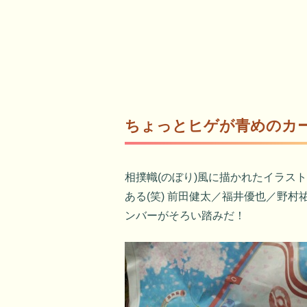
ちょっとヒゲが青めのカ
相撲幟(のぼり)風に描かれたイラス
ある(笑) 前田健太／福井優也／野
ンバーがそろい踏みだ！