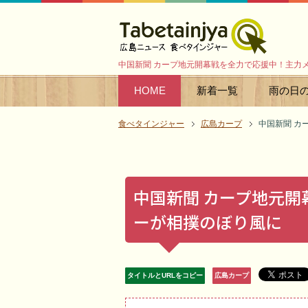
中国新聞 カープ地元開幕戦を全力で応援中！主力
HOME
新着一覧
雨の日
食べタインジャー
広島カープ
中国新聞 カ
中国新聞 カープ地元
ーが相撲のぼり風に
タイトルとURLをコピー
広島カープ