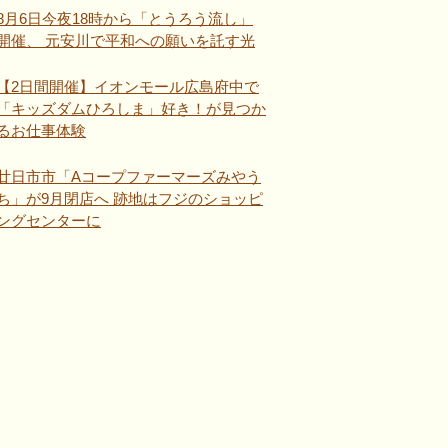
8月6日今夜18時から「とうろう流し」
開催、 元安川で平和への願いを託す光
【2日間開催】イオンモール広島府中で
「キッズダムひろしま」好き！が見つか
るお仕事体験
廿日市市「Aコープファーマーズみやう
ち」が9月閉店へ 跡地はフジのショッピ
ングセンターに