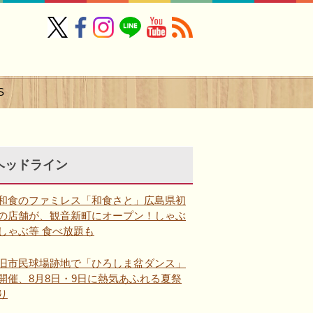
S
ヘッドライン
和食のファミレス「和食さと」広島県初
の店舗が、観音新町にオープン！しゃぶ
しゃぶ等 食べ放題も
旧市民球場跡地で「ひろしま盆ダンス」
開催、8月8日・9日に熱気あふれる夏祭
り