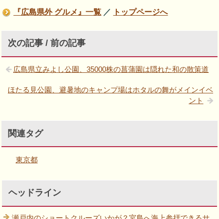
『広島県外 グルメ』一覧
／
トップページへ
次の記事 / 前の記事
広島県立みよし公園、35000株の菖蒲園は隠れた和の散策道
ほたる見公園、避暑地のキャンプ場はホタルの舞がメインイベ
ント
関連タグ
東京都
ヘッドライン
瀬戸内のショートクルーズいかが？宮島へ海上参拝できるサ