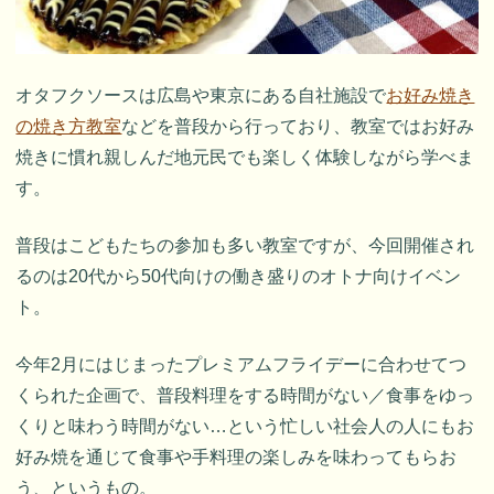
オタフクソースは広島や東京にある自社施設で
お好み焼き
の焼き方教室
などを普段から行っており、教室ではお好み
焼きに慣れ親しんだ地元民でも楽しく体験しながら学べま
す。
普段はこどもたちの参加も多い教室ですが、今回開催され
るのは20代から50代向けの働き盛りのオトナ向けイベン
ト。
今年2月にはじまったプレミアムフライデーに合わせてつ
くられた企画で、普段料理をする時間がない／食事をゆっ
くりと味わう時間がない…という忙しい社会人の人にもお
好み焼を通じて食事や手料理の楽しみを味わってもらお
う、というもの。