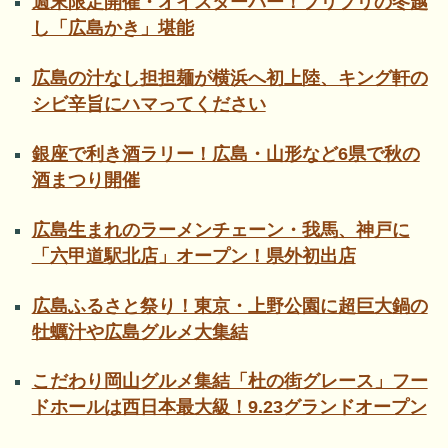
週末限定開催・オイスターバー！プリプリの冬越
し「広島かき」堪能
広島の汁なし担担麺が横浜へ初上陸、キング軒の
シビ辛旨にハマってください
銀座で利き酒ラリー！広島・山形など6県で秋の
酒まつり開催
広島生まれのラーメンチェーン・我馬、神戸に
「六甲道駅北店」オープン！県外初出店
広島ふるさと祭り！東京・上野公園に超巨大鍋の
牡蠣汁や広島グルメ大集結
こだわり岡山グルメ集結「杜の街グレース」フー
ドホールは西日本最大級！9.23グランドオープン