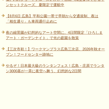
ンセットクルーズ、夏限定で運航中
【8月6日 広島】平和公園一帯で早朝から交通規制、夜は
「相生通り」も車両通行止めに
夜の縮景園が幻想的なアート空間に。4日間限定「ひろしま
アート・ガーデンナイト」で光の庭園を散策
【三次市初！】ワークマンプラス広島三次店、2026年秋オー
プン！フードセンター跡地に
やるぞ！日本最大級のランタンフェス！広島・庄原でランタ
ン3000基が一斉に夜空へ舞う、幻想的な2日間