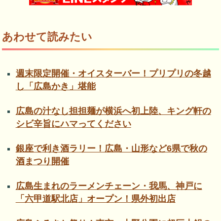
あわせて読みたい
週末限定開催・オイスターバー！プリプリの冬越
し「広島かき」堪能
広島の汁なし担担麺が横浜へ初上陸、キング軒の
シビ辛旨にハマってください
銀座で利き酒ラリー！広島・山形など6県で秋の
酒まつり開催
広島生まれのラーメンチェーン・我馬、神戸に
「六甲道駅北店」オープン！県外初出店