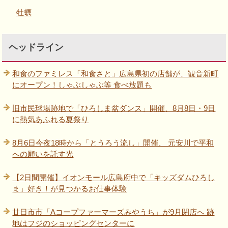
牡蠣
ヘッドライン
和食のファミレス「和食さと」広島県初の店舗が、観音新町
にオープン！しゃぶしゃぶ等 食べ放題も
旧市民球場跡地で「ひろしま盆ダンス」開催、8月8日・9日
に熱気あふれる夏祭り
8月6日今夜18時から「とうろう流し」開催、 元安川で平和
への願いを託す光
【2日間開催】イオンモール広島府中で「キッズダムひろし
ま」好き！が見つかるお仕事体験
廿日市市「Aコープファーマーズみやうち」が9月閉店へ 跡
地はフジのショッピングセンターに