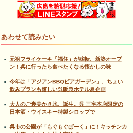
あわせて読みたい
元祖フライケーキ「福住」が移転、新築オープ
ン！呉に行ったら食べたくなる懐かしの味
今年は「アジアンBBQビアガーデン」、ちょい
飲みプランも嬉しい呉阪急ホテル夏企画
大人のご褒美かき氷、誕生。呉 三宅本店限定の
日本酒・ウイスキー特製シロップで
呉市の公園が「もぐもぐぱーく」に！キッチンカ