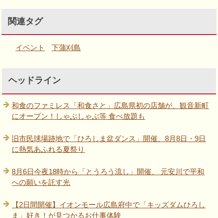
関連タグ
イベント
下蒲刈島
ヘッドライン
和食のファミレス「和食さと」広島県初の店舗が、観音新町
にオープン！しゃぶしゃぶ等 食べ放題も
旧市民球場跡地で「ひろしま盆ダンス」開催、8月8日・9日
に熱気あふれる夏祭り
8月6日今夜18時から「とうろう流し」開催、 元安川で平和
への願いを託す光
【2日間開催】イオンモール広島府中で「キッズダムひろし
ま」好き！が見つかるお仕事体験