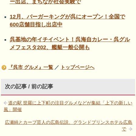
ー出店、まちなか社会実験で
12月、バーガーキングが呉にオープン！全国で
600店舗目指し出店中
呉基地の年イチイベント！呉海自カレー・呉グル
メフェスタ202、艦艇一般公開も
『呉市 グルメ』一覧
／
トップページへ
次の記事 / 前の記事
道の駅 世羅に上下町の注目グルメなどが集結「上下の新しい
風」開催
広瀬純とカープ芸人の広島伝説、グランドプリンスホテル広島
で