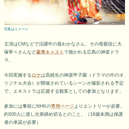
写真はイメージ
主演はCMなどで活躍中の葵わかなさん、その母親役に大
塚寧々さんなど
豪華キャスト
で描かれる広島の神楽ドラ
マ。
今回実施する
ロケ
は高校生の神楽甲子園（ドラマの中のオ
リジナル大会）が開催されているシーンが撮影される予定
で、エキストラは応援する観客としての参加となります。
参加には事前にNHKの
専用ページ
よりエントリーが必要。
約500人に達し次第締め切るとのこと。（18歳未満は保護
者の承諾が必要）