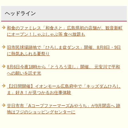
ヘッドライン
和食のファミレス「和食さと」広島県初の店舗が、観音新町
にオープン！しゃぶしゃぶ等 食べ放題も
旧市民球場跡地で「ひろしま盆ダンス」開催、8月8日・9日
に熱気あふれる夏祭り
8月6日今夜18時から「とうろう流し」開催、 元安川で平和
への願いを託す光
【2日間開催】イオンモール広島府中で「キッズダムひろし
ま」好き！が見つかるお仕事体験
廿日市市「Aコープファーマーズみやうち」が9月閉店へ 跡
地はフジのショッピングセンターに