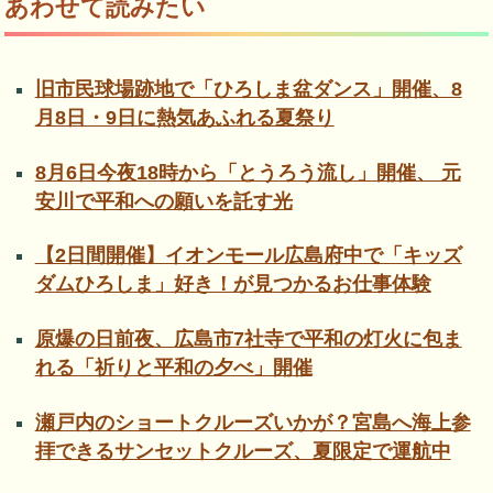
あわせて読みたい
旧市民球場跡地で「ひろしま盆ダンス」開催、8
月8日・9日に熱気あふれる夏祭り
8月6日今夜18時から「とうろう流し」開催、 元
安川で平和への願いを託す光
【2日間開催】イオンモール広島府中で「キッズ
ダムひろしま」好き！が見つかるお仕事体験
原爆の日前夜、広島市7社寺で平和の灯火に包ま
れる「祈りと平和の夕べ」開催
瀬戸内のショートクルーズいかが？宮島へ海上参
拝できるサンセットクルーズ、夏限定で運航中