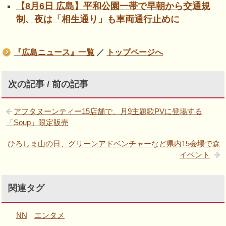
【8月6日 広島】平和公園一帯で早朝から交通規
制、夜は「相生通り」も車両通行止めに
『広島ニュース』一覧
／
トップページへ
次の記事 / 前の記事
アフタヌーンティー15店舗で、月9主題歌PVに登場する
「Soup」限定販売
ひろしま山の日、グリーンアドベンチャーなど県内15会場で森
イベント
関連タグ
NN
エンタメ