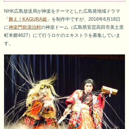
NHK広島放送局が神楽をテーマとした広島発地域ドラマ
「
舞え！KAGURA姫
」を制作中ですが、2016年6月18日
に
神楽門前湯治村
の神楽ドーム（広島県安芸高田市美土里
町本郷4627）にて行うロケのエキストラを募集していま
す。