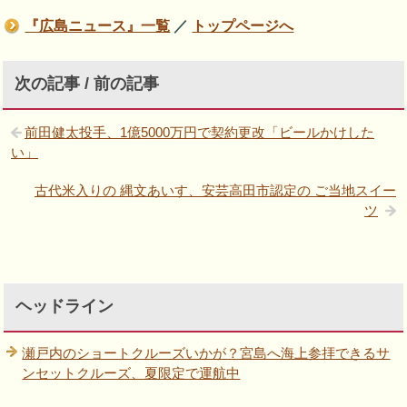
『広島ニュース』一覧
／
トップページへ
次の記事 / 前の記事
前田健太投手、1億5000万円で契約更改「ビールかけした
い」
古代米入りの 縄文あいす、安芸高田市認定の ご当地スイー
ツ
ヘッドライン
瀬戸内のショートクルーズいかが？宮島へ海上参拝できるサ
ンセットクルーズ、夏限定で運航中