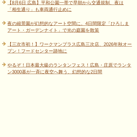
【8月6日 広島】平和公園一帯で早朝から交通規制、夜は
「相生通り」も車両通行止めに
夜の縮景園が幻想的なアート空間に。4日間限定「ひろしま
アート・ガーデンナイト」で光の庭園を散策
【三次市初！】ワークマンプラス広島三次店、2026年秋オー
プン！フードセンター跡地に
やるぞ！日本最大級のランタンフェス！広島・庄原でランタ
ン3000基が一斉に夜空へ舞う、幻想的な2日間