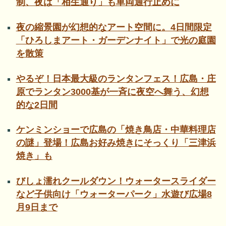
制、夜は「相生通り」も車両通行止めに
夜の縮景園が幻想的なアート空間に。4日間限定
「ひろしまアート・ガーデンナイト」で光の庭園
を散策
やるぞ！日本最大級のランタンフェス！広島・庄
原でランタン3000基が一斉に夜空へ舞う、幻想
的な2日間
ケンミンショーで広島の「焼き鳥店・中華料理店
の謎」登場！広島お好み焼きにそっくり「三津浜
焼き」も
びしょ濡れクールダウン！ウォータースライダー
など子供向け「ウォーターパーク」水遊び広場8
月9日まで