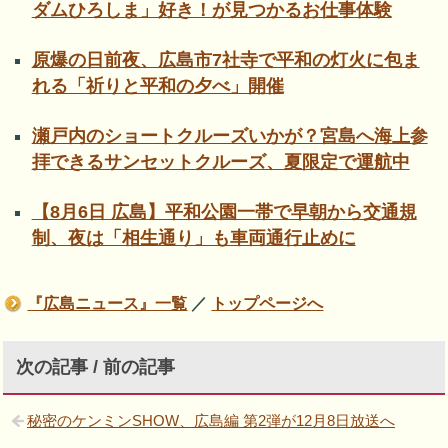
ダムひろしま」好き！が見つかるお仕事体験
原爆の日前夜、広島市7社寺で平和の灯火に包ま
れる「祈りと平和の夕べ」開催
瀬戸内のショートクルーズいかが？宮島へ海上参
拝できるサンセットクルーズ、夏限定で運航中
【8月6日 広島】平和公園一帯で早朝から交通規
制、夜は「相生通り」も車両通行止めに
『広島ニュース』一覧
／
トップページへ
次の記事 / 前の記事
秘密のケンミンSHOW、広島編 第2弾が12月8日放送へ