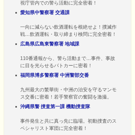
視庁管内での警ら活動に完全密着！
愛知県中警察署 交通課
一向に減らない飲酒運転を根絶せよ！撲滅作
戦…飲酒運転・取り締まり検問に完全密着！
広島県広島東警察署 地域課
110番通報から、警ら活動まで…事件、事故
に目を光らせるパトカーに密着！
福岡県博多警察署 中洲警部交番
九州最大の繁華街・中洲の治安を守るマンモ
ス交番に密着！若手警察官の奮闘を激撮。
沖縄県警 捜査第一課 機動捜査隊
事件発生と共に真っ先に臨場。初動捜査のス
ペシャリスト軍団に完全密着！