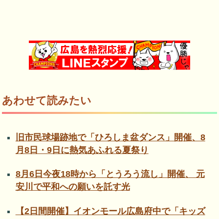
あわせて読みたい
旧市民球場跡地で「ひろしま盆ダンス」開催、8
月8日・9日に熱気あふれる夏祭り
8月6日今夜18時から「とうろう流し」開催、 元
安川で平和への願いを託す光
【2日間開催】イオンモール広島府中で「キッズ