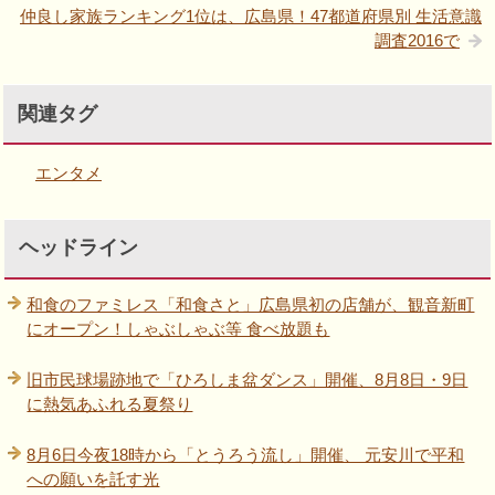
仲良し家族ランキング1位は、広島県！47都道府県別 生活意識
調査2016で
関連タグ
エンタメ
ヘッドライン
和食のファミレス「和食さと」広島県初の店舗が、観音新町
にオープン！しゃぶしゃぶ等 食べ放題も
旧市民球場跡地で「ひろしま盆ダンス」開催、8月8日・9日
に熱気あふれる夏祭り
8月6日今夜18時から「とうろう流し」開催、 元安川で平和
への願いを託す光