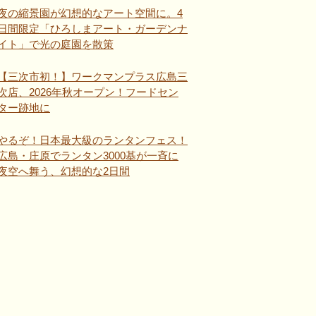
夜の縮景園が幻想的なアート空間に。4
日間限定「ひろしまアート・ガーデンナ
イト」で光の庭園を散策
【三次市初！】ワークマンプラス広島三
次店、2026年秋オープン！フードセン
ター跡地に
やるぞ！日本最大級のランタンフェス！
広島・庄原でランタン3000基が一斉に
夜空へ舞う、幻想的な2日間