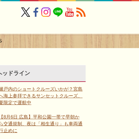
S
ヘッドライン
瀬戸内のショートクルーズいかが？宮島
へ海上参拝できるサンセットクルーズ、
夏限定で運航中
【8月6日 広島】平和公園一帯で早朝か
ら交通規制、夜は「相生通り」も車両通
行止めに