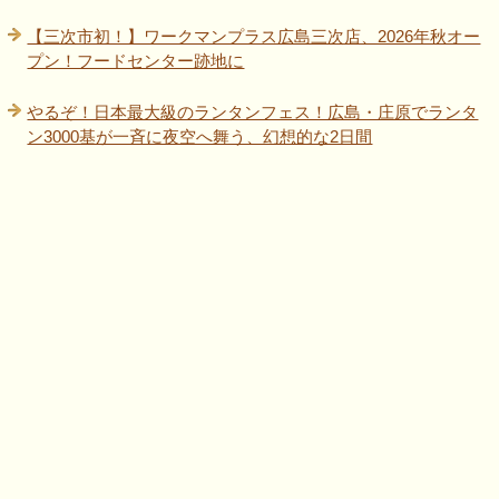
【三次市初！】ワークマンプラス広島三次店、2026年秋オー
プン！フードセンター跡地に
やるぞ！日本最大級のランタンフェス！広島・庄原でランタ
ン3000基が一斉に夜空へ舞う、幻想的な2日間