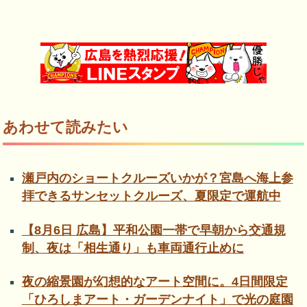
あわせて読みたい
瀬戸内のショートクルーズいかが？宮島へ海上参
拝できるサンセットクルーズ、夏限定で運航中
【8月6日 広島】平和公園一帯で早朝から交通規
制、夜は「相生通り」も車両通行止めに
夜の縮景園が幻想的なアート空間に。4日間限定
「ひろしまアート・ガーデンナイト」で光の庭園