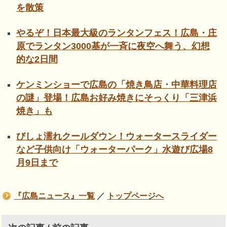
を散策
やるぞ！日本最大級のランタンフェス！広島・庄
原でランタン3000基が一斉に夜空へ舞う、幻想
的な2日間
ケンミンショーで広島の「焼き鳥店・中華料理店
の謎」登場！広島お好み焼きにそっくり「三津浜
焼き」も
びしょ濡れクールダウン！ウォータースライダー
など子供向け「ウォーターパーク」水遊び広場8
月9日まで
『広島ニュース』一覧
／
トップページへ