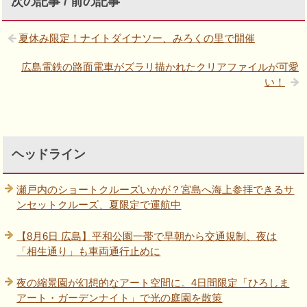
次の記事 / 前の記事
夏休み限定！ナイトダイナソー、みろくの里で開催
広島電鉄の路面電車がズラリ描かれたクリアファイルが可愛
い！
ヘッドライン
瀬戸内のショートクルーズいかが？宮島へ海上参拝できるサ
ンセットクルーズ、夏限定で運航中
【8月6日 広島】平和公園一帯で早朝から交通規制、夜は
「相生通り」も車両通行止めに
夜の縮景園が幻想的なアート空間に。4日間限定「ひろしま
アート・ガーデンナイト」で光の庭園を散策