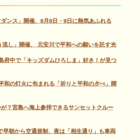
ダンス」開催、8月8日・9日に熱気あふれる
ろう流し」開催、 元安川で平和への願いを託す光
島府中で「キッズダムひろしま」好き！が見つ
平和の灯火に包まれる「祈りと平和の夕べ」開
かが？宮島へ海上参拝できるサンセットクルー
帯で早朝から交通規制、夜は「相生通り」も車両