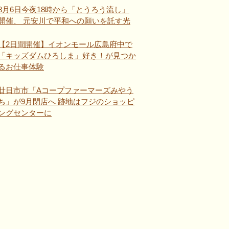
8月6日今夜18時から「とうろう流し」
開催、 元安川で平和への願いを託す光
【2日間開催】イオンモール広島府中で
「キッズダムひろしま」好き！が見つか
るお仕事体験
廿日市市「Aコープファーマーズみやう
ち」が9月閉店へ 跡地はフジのショッピ
ングセンターに