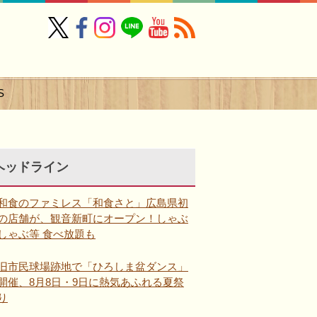
S
ヘッドライン
和食のファミレス「和食さと」広島県初
の店舗が、観音新町にオープン！しゃぶ
しゃぶ等 食べ放題も
旧市民球場跡地で「ひろしま盆ダンス」
開催、8月8日・9日に熱気あふれる夏祭
り