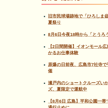
旧市民球場跡地で「ひろしま盆
夏祭り
8月6日今夜18時から「とう
【2日間開催】イオンモール広
かるお仕事体験
原爆の日前夜、広島市7社寺で
催
瀬戸内のショートクルーズい
ズ、夏限定で運航中
【8月6日 広島】平和公園一
通行止めに