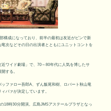
2部構成になっており、前半の最初は友近がピンで新
山竜次などその日の出演者とともにユニットコントを
近ワイド劇場」で、70～80年代に人気を博したサ
展開する。
バッファロー吾郎A、ずん飯尾和樹、ロバート秋山竜
リィバァが決定しています。
日の18時30分開演。広島JMSアステールプラザとなっ