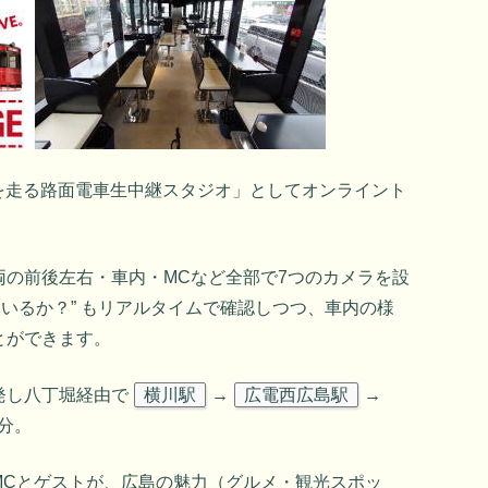
街中を走る路面電車生中継スタジオ」としてオンライント
両の前後左右・車内・MCなど全部で7つのカメラを設
ているか？” もリアルタイムで確認しつつ、車内の様
とができます。
発し八丁堀経由で
横川駅
→
広電西広島駅
→
分。
MCとゲストが、広島の魅力（グルメ・観光スポッ