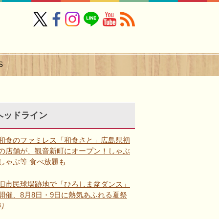
S
ヘッドライン
和食のファミレス「和食さと」広島県初
の店舗が、観音新町にオープン！しゃぶ
しゃぶ等 食べ放題も
旧市民球場跡地で「ひろしま盆ダンス」
開催、8月8日・9日に熱気あふれる夏祭
り