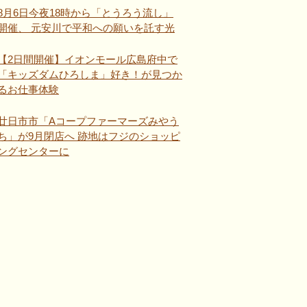
8月6日今夜18時から「とうろう流し」
開催、 元安川で平和への願いを託す光
【2日間開催】イオンモール広島府中で
「キッズダムひろしま」好き！が見つか
るお仕事体験
廿日市市「Aコープファーマーズみやう
ち」が9月閉店へ 跡地はフジのショッピ
ングセンターに