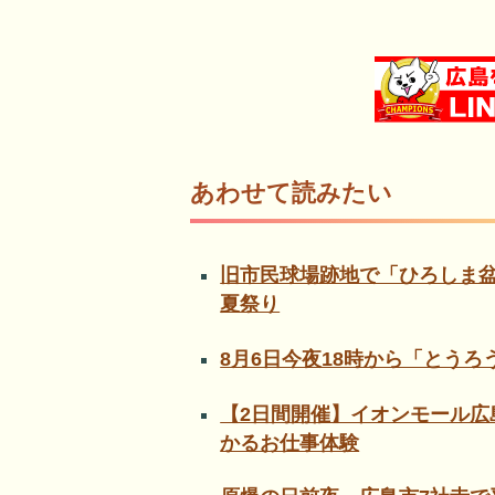
あわせて読みたい
旧市民球場跡地で「ひろしま盆
夏祭り
8月6日今夜18時から「とう
【2日間開催】イオンモール広
かるお仕事体験