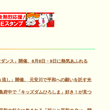
ダンス」開催、8月8日・9日に熱気あふれる
ろう流し」開催、 元安川で平和への願いを託す光
島府中で「キッズダムひろしま」好き！が見つ