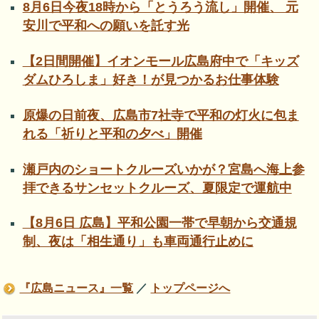
8月6日今夜18時から「とうろう流し」開催、 元
安川で平和への願いを託す光
【2日間開催】イオンモール広島府中で「キッズ
ダムひろしま」好き！が見つかるお仕事体験
原爆の日前夜、広島市7社寺で平和の灯火に包ま
れる「祈りと平和の夕べ」開催
瀬戸内のショートクルーズいかが？宮島へ海上参
拝できるサンセットクルーズ、夏限定で運航中
【8月6日 広島】平和公園一帯で早朝から交通規
制、夜は「相生通り」も車両通行止めに
『広島ニュース』一覧
／
トップページへ