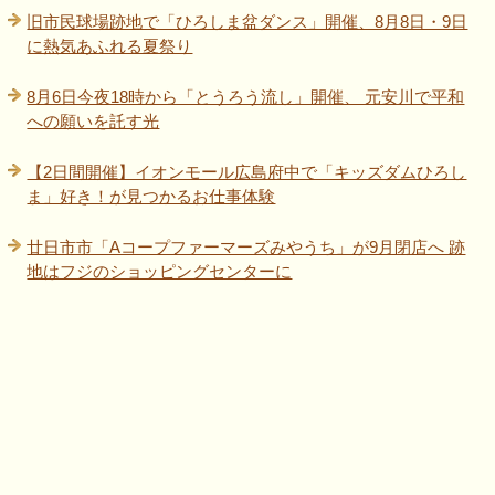
旧市民球場跡地で「ひろしま盆ダンス」開催、8月8日・9日
に熱気あふれる夏祭り
8月6日今夜18時から「とうろう流し」開催、 元安川で平和
への願いを託す光
【2日間開催】イオンモール広島府中で「キッズダムひろし
ま」好き！が見つかるお仕事体験
廿日市市「Aコープファーマーズみやうち」が9月閉店へ 跡
地はフジのショッピングセンターに