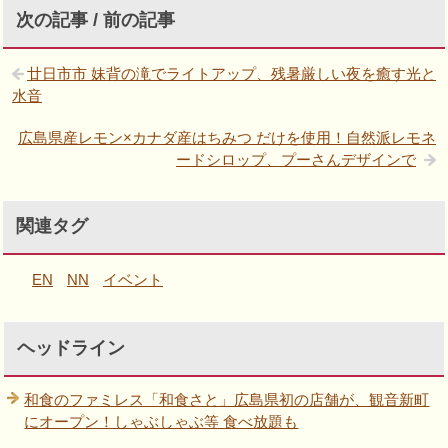
次の記事 / 前の記事
廿日市市 妹背の滝でライトアップ、残暑厳しい夜を癒す光と
水音
広島県産レモン×カナダ産はちみつ だけを使用！自然派レモネ
ードシロップ、プーさんデザインで
関連タグ
EN
NN
イベント
ヘッドライン
和食のファミレス「和食さと」広島県初の店舗が、観音新町
にオープン！しゃぶしゃぶ等 食べ放題も