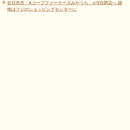
廿日市市「Aコープファーマーズみやうち」が9月閉店へ 跡
地はフジのショッピングセンターに