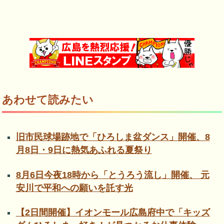
あわせて読みたい
旧市民球場跡地で「ひろしま盆ダンス」開催、8
月8日・9日に熱気あふれる夏祭り
8月6日今夜18時から「とうろう流し」開催、 元
安川で平和への願いを託す光
【2日間開催】イオンモール広島府中で「キッズ