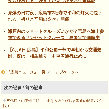
ダムひろしま」好き！が見つかるお仕事体験
原爆の日前夜、広島市7社寺で平和の灯火に包ま
れる「祈りと平和の夕べ」開催
瀬戸内のショートクルーズいかが？宮島へ海上参
拝できるサンセットクルーズ、夏限定で運航中
【8月6日 広島】平和公園一帯で早朝から交通規
制、夜は「相生通り」も車両通行止めに
『広島ニュース』一覧
／
トップページへ
次の記事 / 前の記事
三代目・山下健二郎、しまなみ＆とびしま海道の絶景バイク
旅！