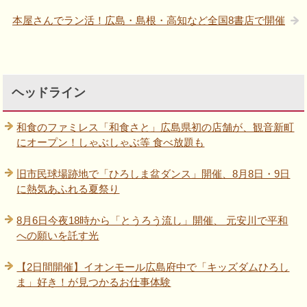
本屋さんでラン活！広島・島根・高知など全国8書店で開催
ヘッドライン
和食のファミレス「和食さと」広島県初の店舗が、観音新町
にオープン！しゃぶしゃぶ等 食べ放題も
旧市民球場跡地で「ひろしま盆ダンス」開催、8月8日・9日
に熱気あふれる夏祭り
8月6日今夜18時から「とうろう流し」開催、 元安川で平和
への願いを託す光
【2日間開催】イオンモール広島府中で「キッズダムひろし
ま」好き！が見つかるお仕事体験