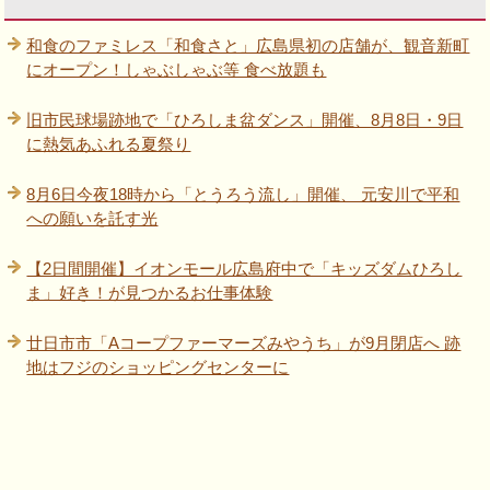
和食のファミレス「和食さと」広島県初の店舗が、観音新町
にオープン！しゃぶしゃぶ等 食べ放題も
旧市民球場跡地で「ひろしま盆ダンス」開催、8月8日・9日
に熱気あふれる夏祭り
8月6日今夜18時から「とうろう流し」開催、 元安川で平和
への願いを託す光
【2日間開催】イオンモール広島府中で「キッズダムひろし
ま」好き！が見つかるお仕事体験
廿日市市「Aコープファーマーズみやうち」が9月閉店へ 跡
地はフジのショッピングセンターに