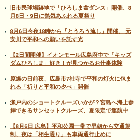
旧市民球場跡地で「ひろしま盆ダンス」開催、8
月8日・9日に熱気あふれる夏祭り
8月6日今夜18時から「とうろう流し」開催、 元
安川で平和への願いを託す光
【2日間開催】イオンモール広島府中で「キッズ
ダムひろしま」好き！が見つかるお仕事体験
原爆の日前夜、広島市7社寺で平和の灯火に包ま
れる「祈りと平和の夕べ」開催
瀬戸内のショートクルーズいかが？宮島へ海上参
拝できるサンセットクルーズ、夏限定で運航中
【8月6日 広島】平和公園一帯で早朝から交通規
制、夜は「相生通り」も車両通行止めに