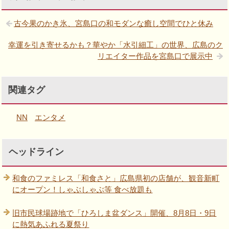
古今果のかき氷、宮島口の和モダンな癒し空間でひと休み
幸運を引き寄せるかも？華やか「水引細工」の世界、広島のク
リエイター作品を宮島口で展示中
関連タグ
NN
エンタメ
ヘッドライン
和食のファミレス「和食さと」広島県初の店舗が、観音新町
にオープン！しゃぶしゃぶ等 食べ放題も
旧市民球場跡地で「ひろしま盆ダンス」開催、8月8日・9日
に熱気あふれる夏祭り