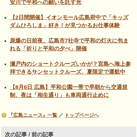
安川で平和への願いを託す光
【2日間開催】イオンモール広島府中で「キッズ
ダムひろしま」好き！が見つかるお仕事体験
原爆の日前夜、広島市7社寺で平和の灯火に包ま
れる「祈りと平和の夕べ」開催
瀬戸内のショートクルーズいかが？宮島へ海上参
拝できるサンセットクルーズ、夏限定で運航中
【8月6日 広島】平和公園一帯で早朝から交通規
制、夜は「相生通り」も車両通行止めに
『広島ニュース』一覧
／
トップページへ
次の記事 / 前の記事