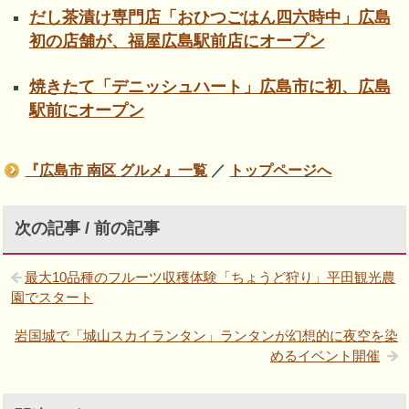
だし茶漬け専門店「おひつごはん四六時中」広島
初の店舗が、福屋広島駅前店にオープン
焼きたて「デニッシュハート」広島市に初、広島
駅前にオープン
『広島市 南区 グルメ』一覧
／
トップページへ
次の記事 / 前の記事
最大10品種のフルーツ収穫体験「ちょうど狩り」平田観光農
園でスタート
岩国城で「城山スカイランタン」ランタンが幻想的に夜空を染
めるイベント開催