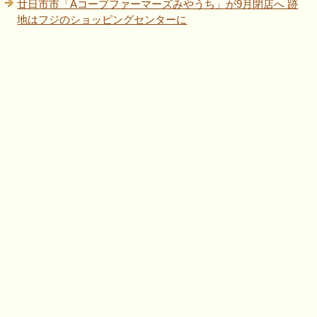
廿日市市「Aコープファーマーズみやうち」が9月閉店へ 跡
地はフジのショッピングセンターに