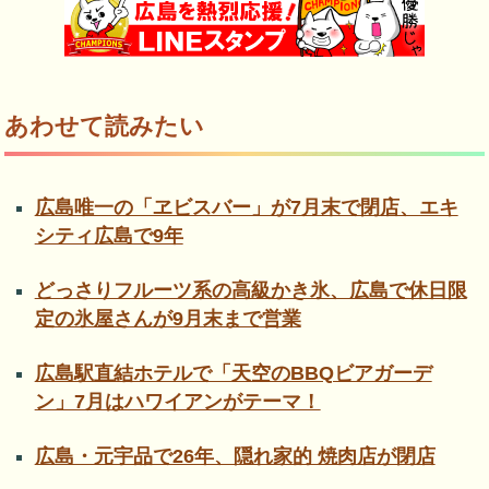
あわせて読みたい
広島唯一の「ヱビスバー」が7月末で閉店、エキ
シティ広島で9年
どっさりフルーツ系の高級かき氷、広島で休日限
定の氷屋さんが9月末まで営業
広島駅直結ホテルで「天空のBBQビアガーデ
ン」7月はハワイアンがテーマ！
広島・元宇品で26年、隠れ家的 焼肉店が閉店