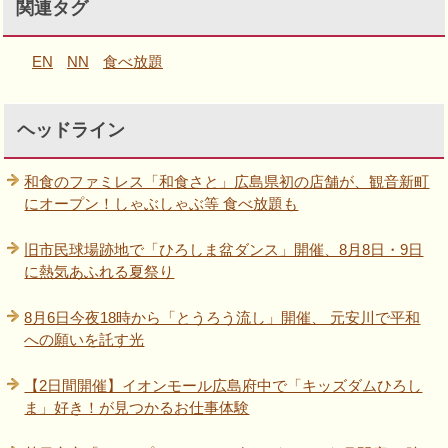
関連タグ
EN
NN
食べ放題
ヘッドライン
和食のファミレス「和食さと」広島県初の店舗が、観音新町
にオープン！しゃぶしゃぶ等 食べ放題も
旧市民球場跡地で「ひろしま盆ダンス」開催、8月8日・9日
に熱気あふれる夏祭り
8月6日今夜18時から「とうろう流し」開催、 元安川で平和
への願いを託す光
【2日間開催】イオンモール広島府中で「キッズダムひろし
ま」好き！が見つかるお仕事体験