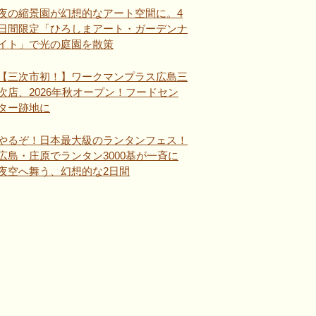
夜の縮景園が幻想的なアート空間に。4
日間限定「ひろしまアート・ガーデンナ
イト」で光の庭園を散策
【三次市初！】ワークマンプラス広島三
次店、2026年秋オープン！フードセン
ター跡地に
やるぞ！日本最大級のランタンフェス！
広島・庄原でランタン3000基が一斉に
夜空へ舞う、幻想的な2日間