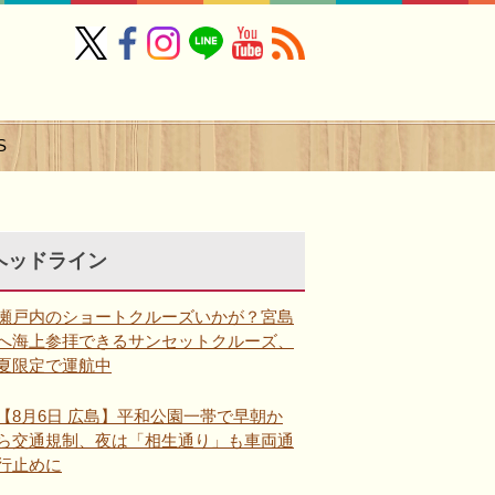
S
ヘッドライン
瀬戸内のショートクルーズいかが？宮島
へ海上参拝できるサンセットクルーズ、
夏限定で運航中
【8月6日 広島】平和公園一帯で早朝か
ら交通規制、夜は「相生通り」も車両通
行止めに