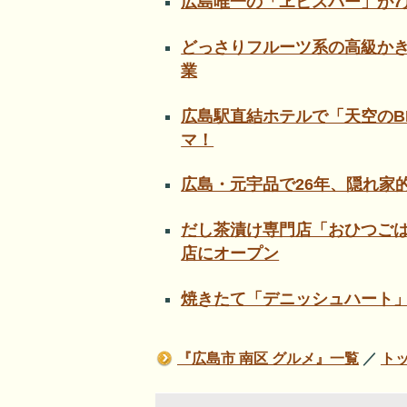
広島唯一の「ヱビスバー」が7
どっさりフルーツ系の高級かき
業
広島駅直結ホテルで「天空のB
マ！
広島・元宇品で26年、隠れ家
だし茶漬け専門店「おひつご
店にオープン
焼きたて「デニッシュハート
『広島市 南区 グルメ』一覧
／
ト