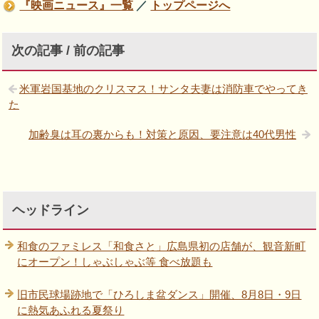
『映画ニュース』一覧
／
トップページへ
次の記事 / 前の記事
米軍岩国基地のクリスマス！サンタ夫妻は消防車でやってき
た
加齢臭は耳の裏からも！対策と原因、要注意は40代男性
ヘッドライン
和食のファミレス「和食さと」広島県初の店舗が、観音新町
にオープン！しゃぶしゃぶ等 食べ放題も
旧市民球場跡地で「ひろしま盆ダンス」開催、8月8日・9日
に熱気あふれる夏祭り