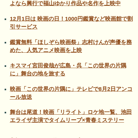
よなら興行で福山ゆかり作品や名作を上映中
12月1日は 映画の日！1000円鑑賞など映画館で割
引サービス
鑑賞無料「ほしぞら映画祭」志村けんが声優を務
めた、人気アニメ映画を上映
キスマイ宮田俊哉が広島・呉「この世界の片隅
に」舞台の地を旅する
映画「この世界の片隅に」テレビで8月2日アンコ
ール放送
舞台は尾道！映画「リライト」ロケ地一覧、池田
エライザ主演でタイムリープ×青春ミステリー