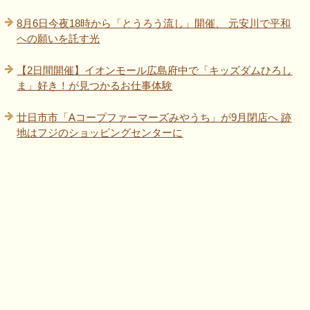
8月6日今夜18時から「とうろう流し」開催、 元安川で平和
への願いを託す光
【2日間開催】イオンモール広島府中で「キッズダムひろし
ま」好き！が見つかるお仕事体験
廿日市市「Aコープファーマーズみやうち」が9月閉店へ 跡
地はフジのショッピングセンターに