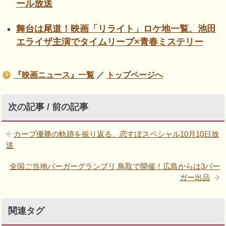
ール放送
舞台は尾道！映画「リライト」ロケ地一覧、池田
エライザ主演でタイムリープ×青春ミステリー
『映画ニュース』一覧
／
トップページへ
次の記事 / 前の記事
カープ優勝の軌跡を振り返る、恋すぽスペシャル10月10日放
送
全国ご当地バーガーグランプリ 鳥取で開催！広島からは3バー
ガー出品
関連タグ