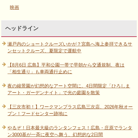
映画
ヘッドライン
瀬戸内のショートクルーズいかが？宮島へ海上参拝できるサ
ンセットクルーズ、夏限定で運航中
【8月6日 広島】平和公園一帯で早朝から交通規制、夜は
「相生通り」も車両通行止めに
夜の縮景園が幻想的なアート空間に。4日間限定「ひろしま
アート・ガーデンナイト」で光の庭園を散策
【三次市初！】ワークマンプラス広島三次店、2026年秋オー
プン！フードセンター跡地に
やるぞ！日本最大級のランタンフェス！広島・庄原でランタ
ン3000基が一斉に夜空へ舞う、幻想的な2日間