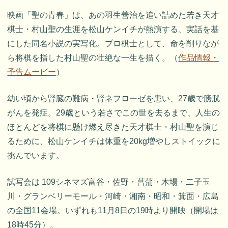
映画「聖の青春」は、あの羽生善治を追い詰めた若き天才
棋士・村山聖の生涯を松山ケンイチが熱演する、実話を基
にした同名小説の実写化。プロ棋士として、命を削りなが
ら将棋を指した村山聖の壮絶な一生を描く。（
作品情報・
予告ムービー
）
幼い頃から腎臓の難病・腎ネフローゼを患い、27歳で膀胱
がんを発症。29歳という若さでこの世を去るまで、人生の
ほとんどを将棋に懸け燃え尽きた天才棋士・村山聖を演じ
るために、松山ケンイチは体重を20kg増やしストイックに
挑んでいます。
試写会は 109シネマズ富谷・佐野・菖蒲・木場・二子玉
川・グランベリーモール・河崎・湘南・昭和・箕面・広島
の全国11会場。いずれも11月8日の19時より開映（開場は
18時45分）。