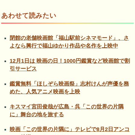
あわせて読みたい
閉館の老舗映画館「福山駅前シネマモード」、さ
よなら興行で福山ゆかり作品や名作を上映中
12月1日は 映画の日！1000円鑑賞など映画館で割
引サービス
鑑賞無料「ほしぞら映画祭」志村けんが声優を務
めた、人気アニメ映画を上映
キスマイ宮田俊哉が広島・呉「この世界の片隅
に」舞台の地を旅する
映画「この世界の片隅に」テレビで8月2日アンコ