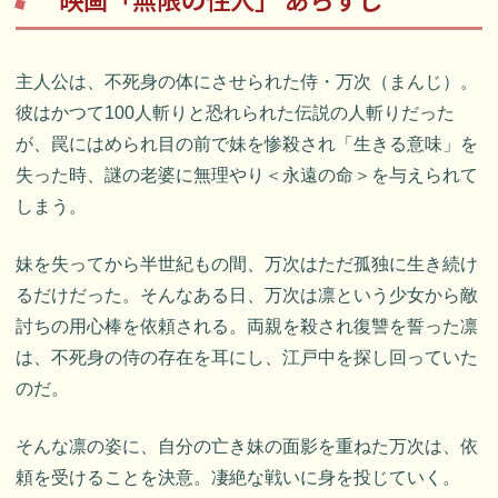
主人公は、不死身の体にさせられた侍・万次（まんじ）。
彼はかつて100人斬りと恐れられた伝説の人斬りだった
が、罠にはめられ目の前で妹を惨殺され「生きる意味」を
失った時、謎の老婆に無理やり＜永遠の命＞を与えられて
しまう。
妹を失ってから半世紀もの間、万次はただ孤独に生き続け
るだけだった。そんなある日、万次は凛という少女から敵
討ちの用心棒を依頼される。両親を殺され復讐を誓った凛
は、不死身の侍の存在を耳にし、江戸中を探し回っていた
のだ。
そんな凛の姿に、自分の亡き妹の面影を重ねた万次は、依
頼を受けることを決意。凄絶な戦いに身を投じていく。