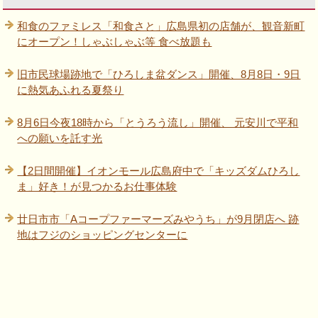
和食のファミレス「和食さと」広島県初の店舗が、観音新町
にオープン！しゃぶしゃぶ等 食べ放題も
旧市民球場跡地で「ひろしま盆ダンス」開催、8月8日・9日
に熱気あふれる夏祭り
8月6日今夜18時から「とうろう流し」開催、 元安川で平和
への願いを託す光
【2日間開催】イオンモール広島府中で「キッズダムひろし
ま」好き！が見つかるお仕事体験
廿日市市「Aコープファーマーズみやうち」が9月閉店へ 跡
地はフジのショッピングセンターに