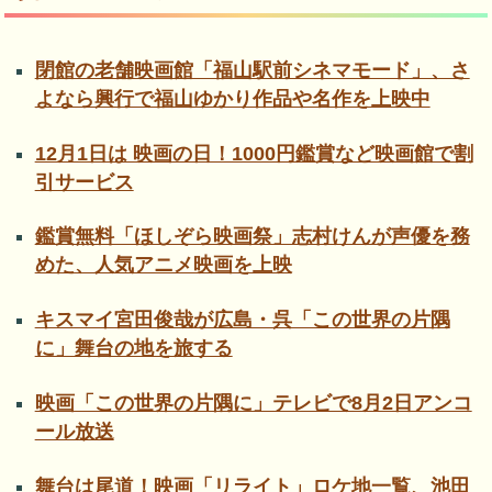
閉館の老舗映画館「福山駅前シネマモード」、さ
よなら興行で福山ゆかり作品や名作を上映中
12月1日は 映画の日！1000円鑑賞など映画館で割
引サービス
鑑賞無料「ほしぞら映画祭」志村けんが声優を務
めた、人気アニメ映画を上映
キスマイ宮田俊哉が広島・呉「この世界の片隅
に」舞台の地を旅する
映画「この世界の片隅に」テレビで8月2日アンコ
ール放送
舞台は尾道！映画「リライト」ロケ地一覧、池田