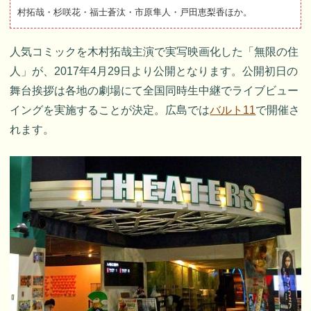
村拓哉・杉咲花・福士蒼汰・市原隼人・戸田恵梨香ほか。
人気コミックを木村拓哉主演で実写映画化した「無限の住
人」が、2017年4月29日より公開となります。公開初日の
舞台挨拶は各地の劇場にて全国同時生中継でライブビュー
イングを実施することが決定。広島では
バルト11
で開催さ
れます。