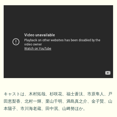
キャストは、木村拓哉、杉咲花、福士蒼汰、市原隼人、戸
田恵梨香、北村一輝、栗山千明、満島真之介、金子賢、山
本陽子、市川海老蔵、田中泯、山﨑努ほか。