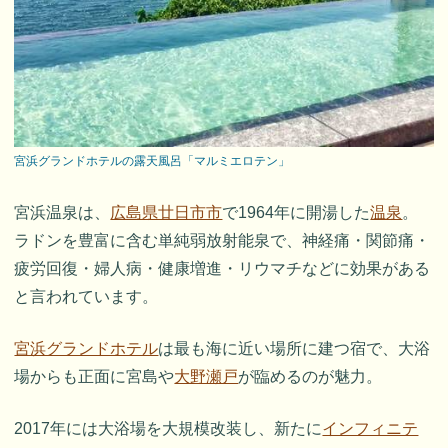
宮浜グランドホテルの露天風呂「マルミエロテン」
宮浜温泉は、
広島県廿日市市
で1964年に開湯した
温泉
。
ラドンを豊富に含む単純弱放射能泉で、神経痛・関節痛・
疲労回復・婦人病・健康増進・リウマチなどに効果がある
と言われています。
宮浜グランドホテル
は最も海に近い場所に建つ宿で、大浴
場からも正面に宮島や
大野瀬戸
が臨めるのが魅力。
2017年には大浴場を大規模改装し、新たに
インフィニテ