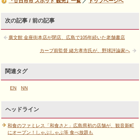
『廿日市市 スポット 観光』一覧
／
トップページへ
次の記事 / 前の記事
廣文館 金座街本店が閉店、広島で105年続いた老舗書店
カープ前監督 緒方孝市氏が、野球評論家へ
関連タグ
EN
NN
ヘッドライン
和食のファミレス「和食さと」広島県初の店舗が、観音新町
にオープン！しゃぶしゃぶ等 食べ放題も