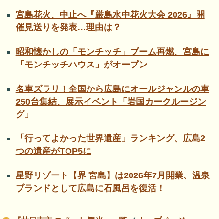
宮島花火、中止へ『厳島水中花火大会 2026』開
催見送りを発表…理由は？
昭和懐かしの「モンチッチ」ブーム再燃、宮島に
「モンチッチハウス」がオープン
名車ズラリ！全国から広島にオールジャンルの車
250台集結、展示イベント「岩国カークルージン
グ」
「行ってよかった世界遺産」ランキング、広島2
つの遺産がTOP5に
星野リゾート【界 宮島】は2026年7月開業、温泉
ブランドとして広島に石風呂を復活！