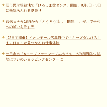
旧市民球場跡地で「ひろしま盆ダンス」開催、8月8日・9日
に熱気あふれる夏祭り
8月6日今夜18時から「とうろう流し」開催、 元安川で平和
への願いを託す光
【2日間開催】イオンモール広島府中で「キッズダムひろし
ま」好き！が見つかるお仕事体験
廿日市市「Aコープファーマーズみやうち」が9月閉店へ 跡
地はフジのショッピングセンターに