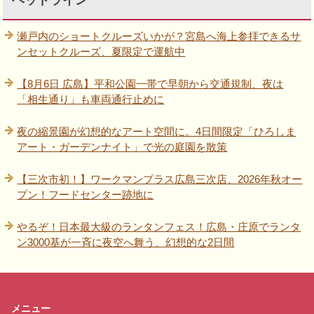
ヘッドライン
瀬戸内のショートクルーズいかが？宮島へ海上参拝できるサ
ンセットクルーズ、夏限定で運航中
【8月6日 広島】平和公園一帯で早朝から交通規制、夜は
「相生通り」も車両通行止めに
夜の縮景園が幻想的なアート空間に。4日間限定「ひろしま
アート・ガーデンナイト」で光の庭園を散策
【三次市初！】ワークマンプラス広島三次店、2026年秋オー
プン！フードセンター跡地に
やるぞ！日本最大級のランタンフェス！広島・庄原でランタ
ン3000基が一斉に夜空へ舞う、幻想的な2日間
メニュー