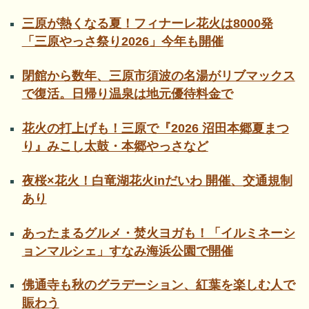
三原が熱くなる夏！フィナーレ花火は8000発
「三原やっさ祭り2026」今年も開催
閉館から数年、三原市須波の名湯がリブマックス
で復活。日帰り温泉は地元優待料金で
花火の打上げも！三原で『2026 沼田本郷夏まつ
り』みこし太鼓・本郷やっさなど
夜桜×花火！白竜湖花火inだいわ 開催、交通規制
あり
あったまるグルメ・焚火ヨガも！「イルミネーシ
ョンマルシェ」すなみ海浜公園で開催
佛通寺も秋のグラデーション、紅葉を楽しむ人で
賑わう