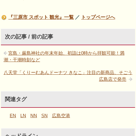
『三原市 スポット 観光』一覧
／
トップページへ
次の記事 / 前の記事
宮島・厳島神社の年末年始、初詣は0時から拝観可能！満
潮・干潮時刻など
八天堂「くりーむあんドーナツ きなこ」注目の新商品、そごう
広島店で発売
関連タグ
EN
LN
NN
SN
広島空港