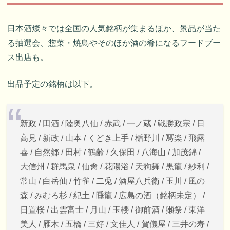
日本酒燦々では全国の人気銘柄が集まるほか、景品が当た
る抽選会、惣菜・焼鳥やそのほか酒の肴になるフードブー
ス出店も。
出品予定の銘柄は以下。
新政 / 田酒 / 陸奥八仙 / 赤武 / 一ノ蔵 / 戦勝政宗 / 日
高見 / 新政 / 山本 / くどき上手 / 楯野川 / 冩楽 / 飛露
喜 / 自然郷 / 田村 / 鶴齢 / 久保田 / 八海山 / 加茂錦 /
大信州 / 群馬泉 / 仙禽 / 花陽浴 / 天狗舞 / 黒龍 / 紗利 /
常山 / 白岳仙 / 竹雀 / 二兎 / 酒屋八兵衛 / 玉川 / 風の
森 / みむろ杉 / 紀土 / 睡龍 / 広島の酒（銘柄未定） /
日置桜 / 出雲富士 / 月山 / 玉櫻 / 御前酒 / 獺祭 / 東洋
美人 / 雁木 / 五橋 / 三好 / 文佳人 / 賀儀屋 / 三井の寿 /