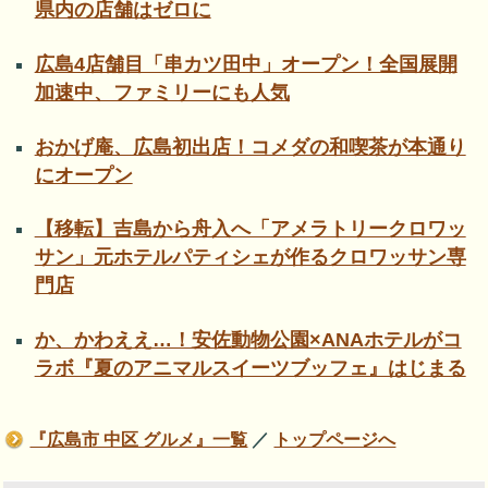
県内の店舗はゼロに
広島4店舗目「串カツ田中」オープン！全国展開
加速中、ファミリーにも人気
おかげ庵、広島初出店！コメダの和喫茶が本通り
にオープン
【移転】吉島から舟入へ「アメラトリークロワッ
サン」元ホテルパティシェが作るクロワッサン専
門店
か、かわええ…！安佐動物公園×ANAホテルがコ
ラボ『夏のアニマルスイーツブッフェ』はじまる
『広島市 中区 グルメ』一覧
／
トップページへ