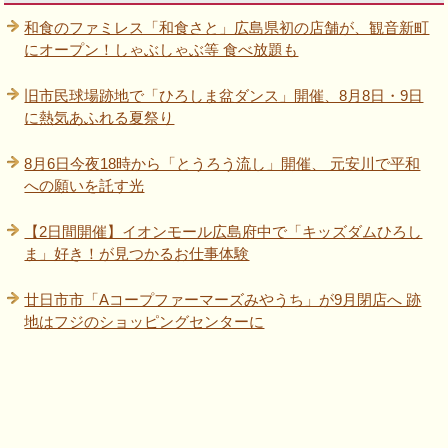
和食のファミレス「和食さと」広島県初の店舗が、観音新町
にオープン！しゃぶしゃぶ等 食べ放題も
旧市民球場跡地で「ひろしま盆ダンス」開催、8月8日・9日
に熱気あふれる夏祭り
8月6日今夜18時から「とうろう流し」開催、 元安川で平和
への願いを託す光
【2日間開催】イオンモール広島府中で「キッズダムひろし
ま」好き！が見つかるお仕事体験
廿日市市「Aコープファーマーズみやうち」が9月閉店へ 跡
地はフジのショッピングセンターに