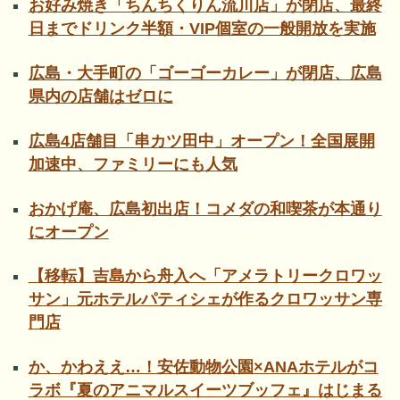
お好み焼き「ちんちくりん流川店」が閉店、最終
日までドリンク半額・VIP個室の一般開放を実施
広島・大手町の「ゴーゴーカレー」が閉店、広島
県内の店舗はゼロに
広島4店舗目「串カツ田中」オープン！全国展開
加速中、ファミリーにも人気
おかげ庵、広島初出店！コメダの和喫茶が本通り
にオープン
【移転】吉島から舟入へ「アメラトリークロワッ
サン」元ホテルパティシェが作るクロワッサン専
門店
か、かわええ…！安佐動物公園×ANAホテルがコ
ラボ『夏のアニマルスイーツブッフェ』はじまる