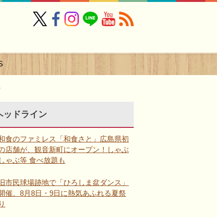
S
る
ヘッドライン
和食のファミレス「和食さと」広島県初
の店舗が、観音新町にオープン！しゃぶ
しゃぶ等 食べ放題も
旧市民球場跡地で「ひろしま盆ダンス」
開催、8月8日・9日に熱気あふれる夏祭
り