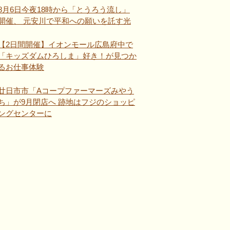
8月6日今夜18時から「とうろう流し」
開催、 元安川で平和への願いを託す光
【2日間開催】イオンモール広島府中で
「キッズダムひろしま」好き！が見つか
るお仕事体験
廿日市市「Aコープファーマーズみやう
ち」が9月閉店へ 跡地はフジのショッピ
ングセンターに