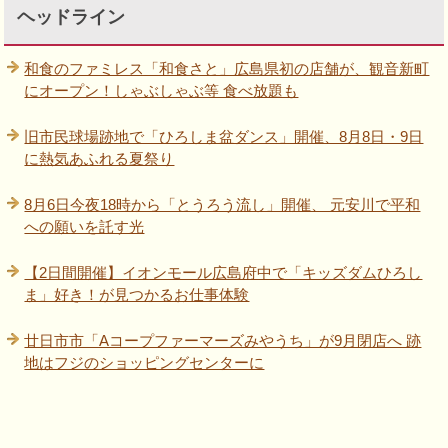
ヘッドライン
和食のファミレス「和食さと」広島県初の店舗が、観音新町
にオープン！しゃぶしゃぶ等 食べ放題も
旧市民球場跡地で「ひろしま盆ダンス」開催、8月8日・9日
に熱気あふれる夏祭り
8月6日今夜18時から「とうろう流し」開催、 元安川で平和
への願いを託す光
【2日間開催】イオンモール広島府中で「キッズダムひろし
ま」好き！が見つかるお仕事体験
廿日市市「Aコープファーマーズみやうち」が9月閉店へ 跡
地はフジのショッピングセンターに