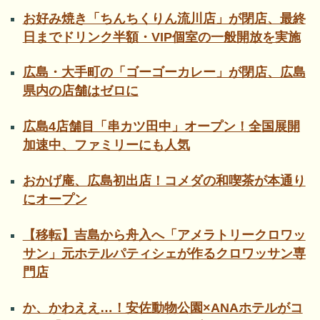
お好み焼き「ちんちくりん流川店」が閉店、最終
日までドリンク半額・VIP個室の一般開放を実施
広島・大手町の「ゴーゴーカレー」が閉店、広島
県内の店舗はゼロに
広島4店舗目「串カツ田中」オープン！全国展開
加速中、ファミリーにも人気
おかげ庵、広島初出店！コメダの和喫茶が本通り
にオープン
【移転】吉島から舟入へ「アメラトリークロワッ
サン」元ホテルパティシェが作るクロワッサン専
門店
か、かわええ…！安佐動物公園×ANAホテルがコ