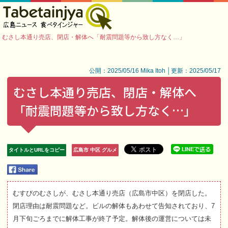
むさし本通り売店、閉店・解体へ「耐震問題等から致し方なく…」
公開：2025/05/16 Mika Itoh │更新：2025/05/17
むさし本通り売店、閉店・解体へ
「耐震問題等から致し方なく…」
タイトルとURLをコピー
広島市 中区 グルメ
むすびのむさしが、むさし本通り売店（広島市中区）を閉店した。
閉店理由は耐震問題など。ビルの解体もあわせて告知されており、7
月下旬ごろまでに解体工事が終了予定。解体後の運営については未