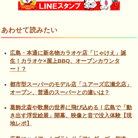
あわせて読みたい
広島・本通に新名物カラオケ店「じゃけえ」誕
生！カラオケ×屋上BBQ、オープンカウンタ
ー！？
都市型スーパーのモデル店「ユアーズ広瀬北店」
オープン、普通のスーパーとの違いは？
葛飾北斎や歌麿の世界に飛び込める！広島で「動
き出す浮世絵展」開幕、映像と音で没入体験【現
地レポ】