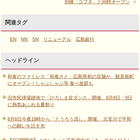
別棟「ユブネ」と同時オープン
関連タグ
EN
NN
SN
リニューアル
広島銀行
ヘッドライン
和食のファミレス「和食さと」広島県初の店舗が、観音新町
にオープン！しゃぶしゃぶ等 食べ放題も
旧市民球場跡地で「ひろしま盆ダンス」開催、8月8日・9日
に熱気あふれる夏祭り
8月6日今夜18時から「とうろう流し」開催、 元安川で平和
への願いを託す光