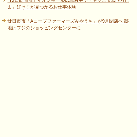
【2日間開催】イオンモール広島府中で「キッズダムひろし
ま」好き！が見つかるお仕事体験
廿日市市「Aコープファーマーズみやうち」が9月閉店へ 跡
地はフジのショッピングセンターに