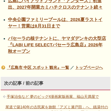
広島にハイアットブランド「アンダーズ」初進
出、2027年開業カミハチクロスのテナント続々
中央公園ファミリープールは、2026夏ラストイ
ヤー！営業は8月31日まで
パセーラの核テナントに、ヤマダデンキの大型店
『LABI LIFE SELECTパセーラ広島店』2026年
秋オープン
『広島市 中区 スポット 観光』一覧
／
トップページへ
次の記事 / 前の記事
手塚治虫など 夢のビッグ4漫画家版画展、福山天満屋で
尾道で築140年の古民家を旅館「アズミ瀬戸田」へ、銭湯付の