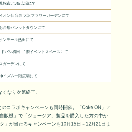
日、札幌市北3条広場にて
日、イオン仙台泉 大沢フラワーガーデンにて
日、お台場パレットタウンにて
イオンモール熱田にて
、ヨドバシ梅田 1階イベントスペースにて
リスガーデンにて
日天神イズム一階広場にて
なくなり次第終了。
のコラボキャンペーンも同時開催。「Coke ON」ア
ホ自販機」で「ジョージア」製品を購入した方の中か
」が当たるキャンペーンを10月15日～12月21日ま