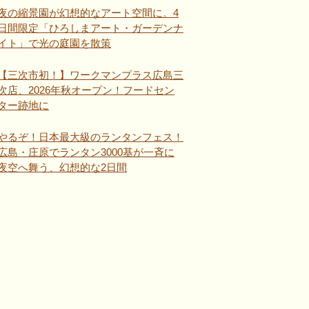
夜の縮景園が幻想的なアート空間に。4
日間限定「ひろしまアート・ガーデンナ
イト」で光の庭園を散策
【三次市初！】ワークマンプラス広島三
次店、2026年秋オープン！フードセン
ター跡地に
やるぞ！日本最大級のランタンフェス！
広島・庄原でランタン3000基が一斉に
夜空へ舞う、幻想的な2日間