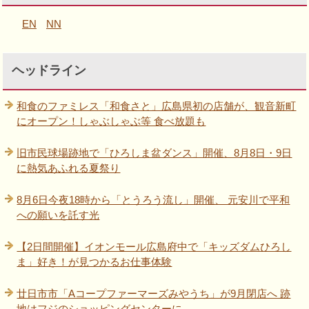
EN
NN
ヘッドライン
和食のファミレス「和食さと」広島県初の店舗が、観音新町
にオープン！しゃぶしゃぶ等 食べ放題も
旧市民球場跡地で「ひろしま盆ダンス」開催、8月8日・9日
に熱気あふれる夏祭り
8月6日今夜18時から「とうろう流し」開催、 元安川で平和
への願いを託す光
【2日間開催】イオンモール広島府中で「キッズダムひろし
ま」好き！が見つかるお仕事体験
廿日市市「Aコープファーマーズみやうち」が9月閉店へ 跡
地はフジのショッピングセンターに