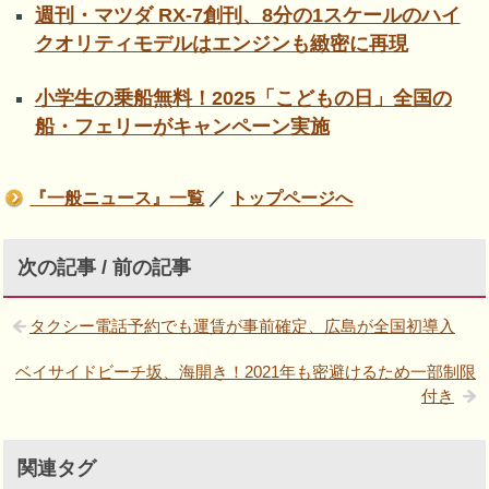
週刊・マツダ RX-7創刊、8分の1スケールのハイ
クオリティモデルはエンジンも緻密に再現
小学生の乗船無料！2025「こどもの日」全国の
船・フェリーがキャンペーン実施
『一般ニュース』一覧
／
トップページへ
次の記事 / 前の記事
タクシー電話予約でも運賃が事前確定、広島が全国初導入
ベイサイドビーチ坂、海開き！2021年も密避けるため一部制限
付き
関連タグ