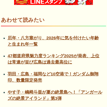
あわせて読みたい
厄年・八方塞がり、2026年に気を付けたい年齢
と生まれ年一覧
47都道府県魅力度ランキング2025が発表、上位
は常連が並び広島は過去最高位に
羽田・広島・福岡など10空港で！ガンダム御翔
印、数量限定発売
やす子・嶋﨑斗亜が夏の絶景島へ！「アンガール
ズの絶景アイランド」第3弾