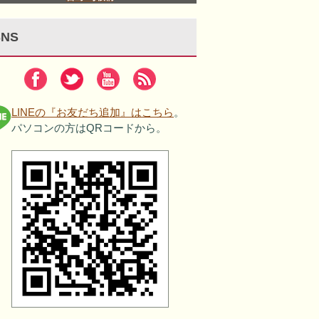
SNS
LINEの『お友だち追加』はこちら
。
パソコンの方はQRコードから。