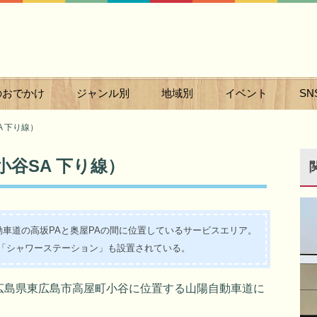
のおでかけ
ジャンル別
地域別
イベント
SN
 下り線）
谷SA 下り線）
車道の高坂PAと奥屋PAの間に位置しているサービスエリア。
「シャワーステーション」も設置されている。
広島県東広島市高屋町小谷に位置する山陽自動車道に