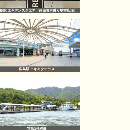
島駅 エキデンスクエア（路面電車乗り場前広場）
広島駅 エキキタテラス
宮島3号桟橋