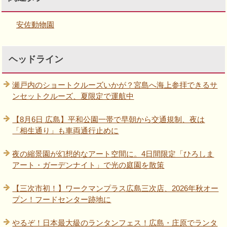
安佐動物園
ヘッドライン
瀬戸内のショートクルーズいかが？宮島へ海上参拝できるサ
ンセットクルーズ、夏限定で運航中
【8月6日 広島】平和公園一帯で早朝から交通規制、夜は
「相生通り」も車両通行止めに
夜の縮景園が幻想的なアート空間に。4日間限定「ひろしま
アート・ガーデンナイト」で光の庭園を散策
【三次市初！】ワークマンプラス広島三次店、2026年秋オー
プン！フードセンター跡地に
やるぞ！日本最大級のランタンフェス！広島・庄原でランタ