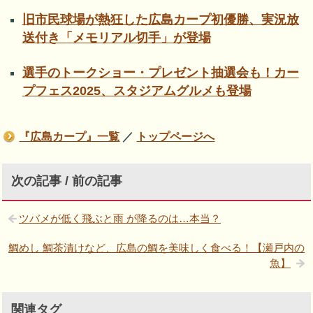
旧市民球場が熱狂した広島カープ初優勝、実況放
送付き「メモリアル切手」が登場
選手のトークショー・プレゼント抽選会も！カー
プフェス2025、スタジアムグルメも登場
『広島カープ』一覧
／
トップページへ
次の記事 / 前の記事
ツバメが低く飛ぶと雨 が降るのは…本当？
鯛めし 鯛茶漬けなど、広島の鯛を美味しく食べる！【瀬戸内の
魚】
関連タグ