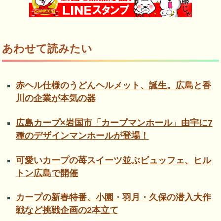
あわせて読みたい
赤ヘル仕様のうどんヘルメット、誕生。広島と香
川の企業が本気の器
広島カープ×岩国市「カープマンホール」由宇に7
種のデザインマンホールが登場！
可愛いカープの苺スイーツ並ぶビュッフェ、ヒル
トン広島で開催
カープの新春特番、小園・羽月・久保の潜入大作
戦など挑戦企画の2本立て