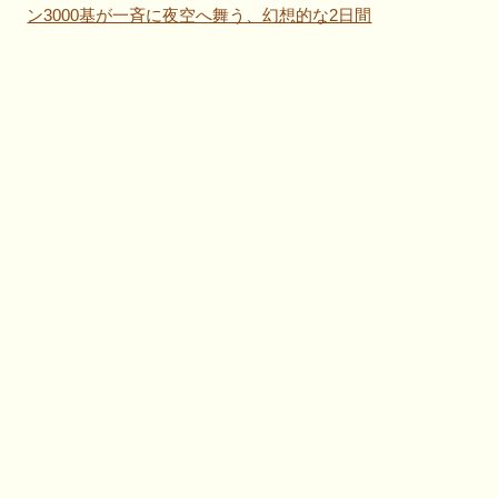
ン3000基が一斉に夜空へ舞う、幻想的な2日間