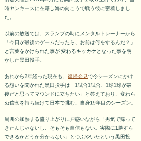
時ヤンキースに在籍し海の向こうで戦う彼に密着しまし
た。
以前の放送では、スランプの時にメンタルトレーナーから
「今日が最後のゲームだったら、お前は何をするんだ？」
と言葉をかけられた事が 変わるキッカケとなった事を明
かした黒田投手。
あれから2年経った現在も、
復帰会見
で今シーズンにかけ
る想いを聞かれた黒田投手は「1試合1試合、1球1球が最
後だと思ってマウンドに立ちたい」と答えており、変わら
ぬ信念を持ち続けて日本で挑む、自身19年目のシーズン。
周囲の加熱する盛り上がりに戸惑いながら「男気で帰って
きたんじゃないし、そもそも自信もない。実際に1勝すら
できるかどうか分からない」とつぶやいたという黒田投