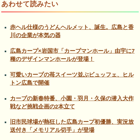
あわせて読みたい
赤ヘル仕様のうどんヘルメット、誕生。広島と香
川の企業が本気の器
広島カープ×岩国市「カープマンホール」由宇に7
種のデザインマンホールが登場！
可愛いカープの苺スイーツ並ぶビュッフェ、ヒル
トン広島で開催
カープの新春特番、小園・羽月・久保の潜入大作
戦など挑戦企画の2本立て
旧市民球場が熱狂した広島カープ初優勝、実況放
送付き「メモリアル切手」が登場