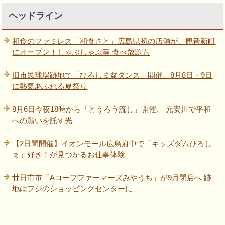
ヘッドライン
和食のファミレス「和食さと」広島県初の店舗が、観音新町
にオープン！しゃぶしゃぶ等 食べ放題も
旧市民球場跡地で「ひろしま盆ダンス」開催、8月8日・9日
に熱気あふれる夏祭り
8月6日今夜18時から「とうろう流し」開催、 元安川で平和
への願いを託す光
【2日間開催】イオンモール広島府中で「キッズダムひろし
ま」好き！が見つかるお仕事体験
廿日市市「Aコープファーマーズみやうち」が9月閉店へ 跡
地はフジのショッピングセンターに